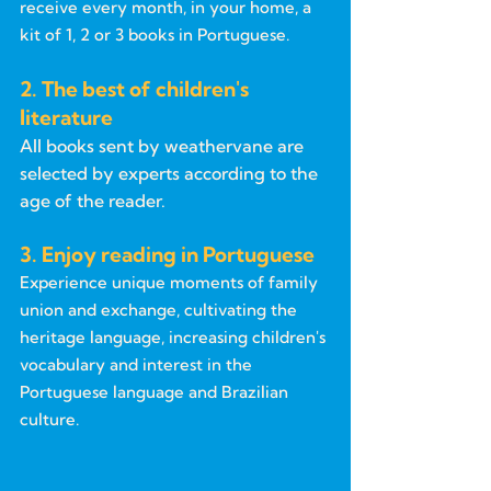
receive every month, in your home, a
kit of 1, 2 or 3 books in Portuguese.
2. The best of children's
literature
All books sent by weathervane are
selected by experts according to the
age of the reader.
3. Enjoy reading in Portuguese
Experience unique moments of family
union and exchange, cultivating the
heritage language, increasing children's
vocabulary and interest in the
Portuguese language and Brazilian
culture.