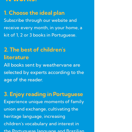
1. Choose the ideal plan
Subscribe through our website and
receive every month, in your home, a
kit of 1, 2 or 3 books in Portuguese.
2. The best of children's
literature
All books sent by weathervane are
selected by experts according to the
age of the reader.
3. Enjoy reading in Portuguese
Experience unique moments of family
union and exchange, cultivating the
heritage language, increasing
children's vocabulary and interest in
the Portuguese language and Brazilian