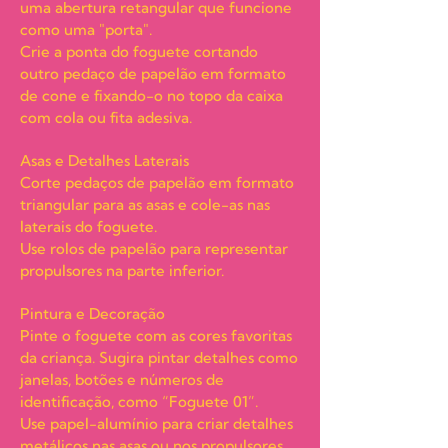
uma abertura retangular que funcione
como uma "porta".
Crie a ponta do foguete cortando
outro pedaço de papelão em formato
de cone e fixando-o no topo da caixa
com cola ou fita adesiva.
Asas e Detalhes Laterais
Corte pedaços de papelão em formato
triangular para as asas e cole-as nas
laterais do foguete.
Use rolos de papelão para representar
propulsores na parte inferior.
Pintura e Decoração
Pinte o foguete com as cores favoritas
da criança. Sugira pintar detalhes como
janelas, botões e números de
identificação, como “Foguete 01”.
Use papel-alumínio para criar detalhes
metálicos nas asas ou nos propulsores.