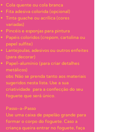
Cola quente ou cola branca
Fita adesiva colorida (opcional)
Tinta guache ou acrílica (cores
variadas)
Pincéis e esponjas para pintura
Papéis coloridos (crepom, cartolina ou
papel sulfite)
Lantejoulas, adesivos ou outros enfeites
(para decorar)
Papel-alumínio (para criar detalhes
metálicos)
obs: Não se prenda tanto aos materiais
sugeridos nesta lista. Use a sua
criatividade para a confecção do seu
foguete que será único.
Passo-a-Passo
Use uma caixa de papelão grande para
formar o corpo do foguete. Caso a
criança queira entrar no foguete, faça