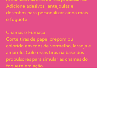
Adicione adesivos, lantejoulas e
desenhos para personalizar ainda mais
o foguete.
Chamas e Fumaça
Corte tiras de papel crepom ou
colorido em tons de vermelho, laranja e
amarelo. Cole essas tiras na base dos
propulsores para simular as chamas do
foguete em ação.
Finalização
Deixe o foguete secar completamente
antes de usá-lo. Certifique-se de que
todas as partes estão bem coladas e
seguras.