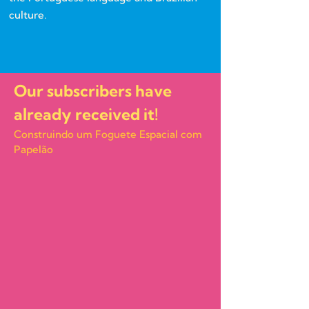
culture.
Our subscribers have
already received it!
Construindo um Foguete Espacial com
Papelão