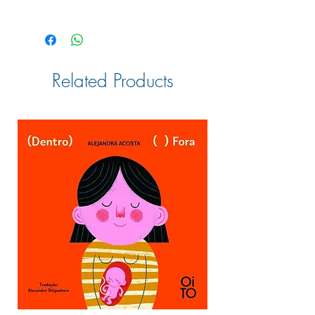
Texto: Renata Formoso
Ilustrações: Sacha Leon
Editora: Catavento
Formato: 20,5 cm X 20,5 cm / 8in X
8in
Related Products
24 páginas