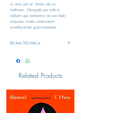
os avós por aí. Vocês são os
melhores. Obrigado por tudo e
saibam que estaremos ao seu lado
enquanto vocês continuarem
envelhecendo graciosamente.
Ficha Técnica
Autor:
Lee, Andy
Ean:
9786555070972
Related Products
Coleção:
Não abra este livro
Formato:
23,5x27,5 cm
Dimensões:
27,50 cm x 23,50
cm x 0,90 cm