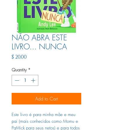
NÃO ABRA ESTE
LIVRO... NUNCA
Price
$ 20.00
Quantity
*
Add to Cart
Este livro é para minha mãe e meu
pai (mais conhecidos como Momu e
PaMick para seus netos) e para todos