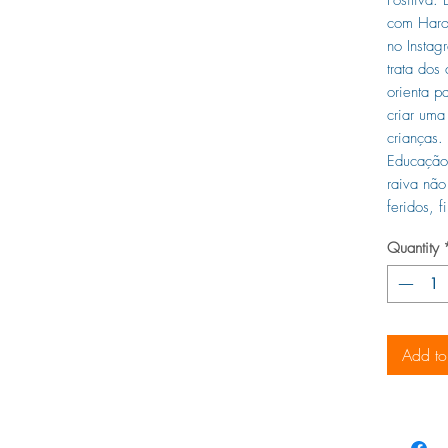
com Harol
no Insta
trata dos
orienta p
criar uma
crianças.
Educação 
raiva não
feridos, f
Quantity
Add to