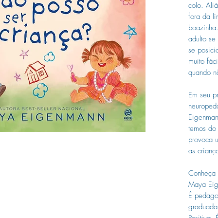
colo. Ali
fora da l
boazinha
adulto se
se posici
muito fáci
quando nã
Em seu pri
neuroped
Eigenmann
temos do 
provoca u
as crianç
Conheça 
Maya Ei
É pedagog
graduada
Positiva.