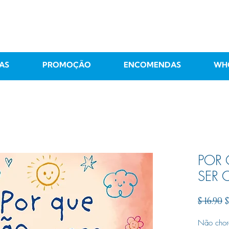
AS
PROMOÇÃO
ENCOMENDAS
WH
POR
SER 
R
$ 16.90
$
P
Não chor