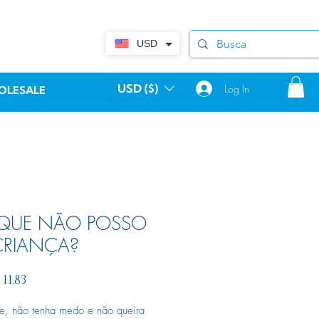
USD
USD ($)
Log In
OLESALE
 QUE NÃO POSSO
CRIANÇA?
egular
Sale
 11.83
rice
Price
e, não tenha medo e não queira