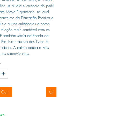
do. A autora é criadora do perfil
gram Maya Eigenmann, no qual
 conceitos da Educação Positiva e
ais e outros cuidadores a como
 relação mais saudável com as
 É também sócia da Escola da
Positiva e autora dos livros A
 educa. A calma educa e Pais
ilhos sobreviventes.
*
 Cart