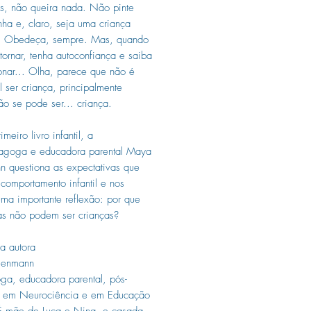
ás, não queira nada. Não pinte
inha e, claro, seja uma criança
. Obedeça, sempre. Mas, quando
 tornar, tenha autoconfiança e saiba
onar... Olha, parece que não é
l ser criança, principalmente
o se pode ser... criança.
meiro livro infantil, a
agoga e educadora parental Maya
 questiona as expectativas que
comportamento infantil e nos
ma importante reflexão: por que
as não podem ser crianças?
a autora
genmann
a, educadora parental, pós-
 em Neurociência e em Educação
 É mãe de Luca e Nina, e casada