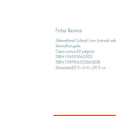
Ficha Técnica
Editora‎Astral Cultural; Livro ilustrado 
Idioma‎Português
Capa comum‎32 páginas
ISBN-10‎6555665203
ISBN-13‎978-6555665208
Dimensões‎20.5 x 0.4 x 20.5 cm