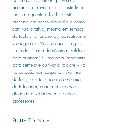
parlendas, crendices, provérbios,
acalantos e trovas infantis, este livro
mostra o quanto o folclore está
presente em nosso dia a dia e como
continua atrativo, mesmo em tempos
de tablets, smartphones, aplicativos e
videogames. Mais do que um guia
ilustrado, "Turma da Mônica - Folclore
para crianças" é uma obra importante
para semear e cultivar o folclore vivo
no coração dos pequenos. Ao final
do livro, o leitor encontra o Manual
do Educador, com orientações e
dicas de atividades para pais e
professores.
Ficha Técnica
Formato: 16 x 23 cm
Assunto:
Adivinhas & Piadas, Lendas