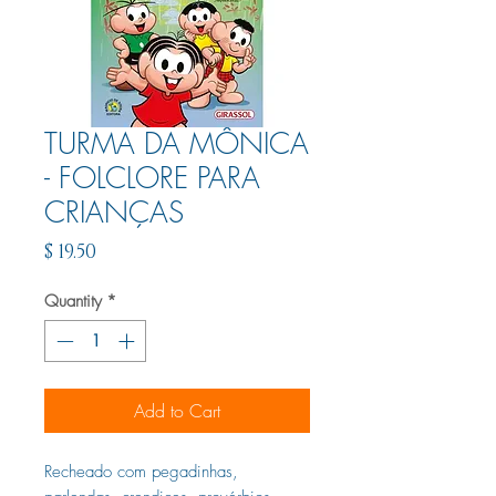
TURMA DA MÔNICA
- FOLCLORE PARA
CRIANÇAS
Price
$ 19.50
Quantity
*
Add to Cart
Recheado com pegadinhas,