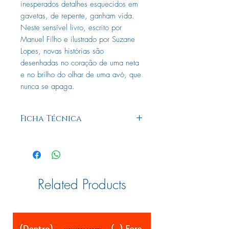
inesperados detalhes esquecidos em
gavetas, de repente, ganham vida.
Neste sensível livro, escrito por
Manuel Filho e ilustrado por Suzane
Lopes, novas histórias são
desenhadas no coração de uma neta
e no brilho do olhar de uma avó, que
nunca se apaga.
Ficha Técnica
Editora: Ciranda na Escola
Edição: 1, 2023
Autor: Manuel Filho
Ilustrador: Suzane Lopes
Idioma: Português
Related Products
Páginas: 32
Dimensões: L 24.00 x A 24.00 x E
0.40
ISBN: 9786553841987