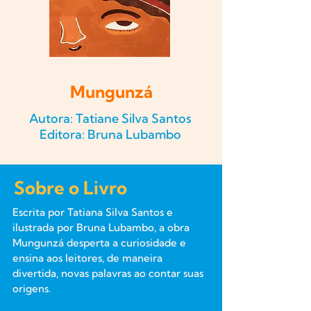
Mungunzá
Autora: Tatiane Silva Santos
Editora: Bruna Lubambo
Sobre o Livro
Escrita por Tatiana Silva Santos e
ilustrada por Bruna Lubambo, a obra
Mungunzá desperta a curiosidade e
ensina aos leitores, de maneira
divertida, novas palavras ao contar suas
origens.