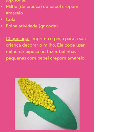
Milho (de pipoca) ou papel crepom
amarelo
Cola
Folha atividade (qr code)
Clique aqui
, imprima e peça para a sua
criança decorar o milho. Ela pode usar
milho de pipoca ou fazer bolinhas
pequenas com papel crepom amarelo.