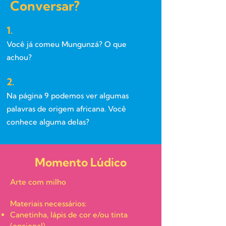
Conversar?
1.
Você já comeu Mungunzá? O que
achou?
2.
Na página 9 podemos ver algumas
palavras de origem africana. Você
conhece alguma delas?
Momento Lúdico
Arte com milho
Materiais necessários:
Canetinha, lápis de cor e/ou tinta
(opcional)