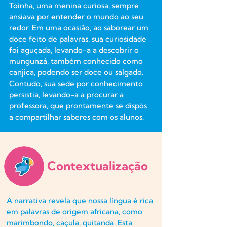
Toinha, uma menina curiosa, sempre
ansiava por entender o mundo ao seu
redor. Em uma ocasião, ao saborear um
doce feito de palavras, sua curiosidade
foi aguçada, levando-a a descobrir o
mungunzá, também conhecido como
canjica, podendo ser doce ou salgado.
Contudo, sua sede por conhecimento
persistia, levando-a a procurar a
professora, que prontamente se dispôs
a compartilhar saberes com os alunos.
Contextualização
A narrativa revela que nossa língua é rica
em palavras de origem africana, como
marimbondo, caçula, quitanda. Esta