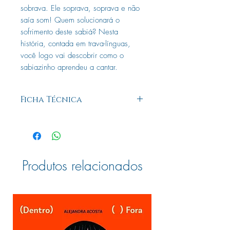
sobrava. Ele soprava, soprava e não
saía som! Quem solucionará o
sofrimento deste sabiá? Nesta
história, contada em trava-línguas,
você logo vai descobrir como o
sabiazinho aprendeu a cantar.
Ficha Técnica
Editora: Ciranda na Escola
Edição: 1, 2023
Autor: Fernando Vilela
Ilustrador: Fernando Vilela
Idioma: Português
Produtos relacionados
Páginas: 32
Dimensões: L 21.00 x A 28.00 x E
0.30
ISBN: 9786553843035