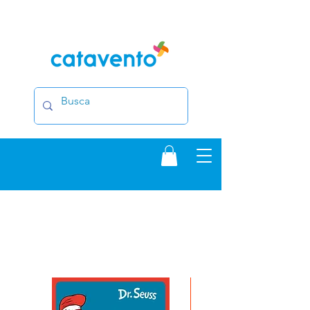
Frete Grátis nas compras acima de $35 para
os EUA e acima de $50 para todos os outros
países
NOVIDADES