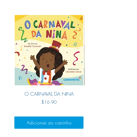
NOSSOS LIVROS
O CARNAVAL DA NINA
DO QUE SÃO FEITAS 
Preço
$16.90
Adicionar ao carrinho
Adicionar ao carri