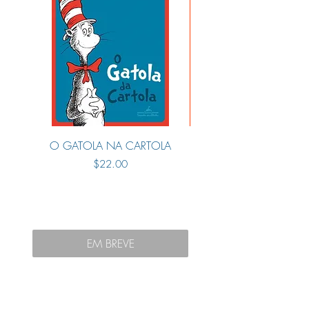
O GATOLA NA CARTOLA
Preço
$22.00
EM BREVE
Adicionar ao carri
BRASIL E LÍNGUA
PORTUGUESA