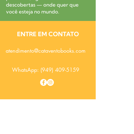
descobertas — onde quer que
você esteja no mundo.
ENTRE EM CONTATO
atendimento@cataventobooks.com
WhatsApp:
(949) 409-5159
O melhor da literatura infantil em
português agora disponível no exterior,
com envio para mais de 50 países !