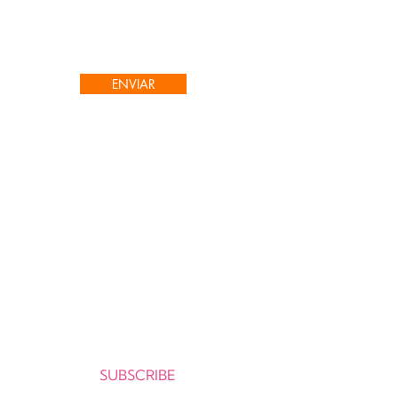
ENVIAR
O melhor da literatura infantil em
português agora disponível no exterior,
com envio para mais de 50 países !
Cadastre-se e receba as novidades da
CATAVENTO no seu e-mail.
Seu e-mail:
SUBSCRIBE