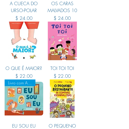
A CUECA DO
OS CARAS
URSO-POLAR
MALVADOS 10
Preço
Preço
$ 24.00
$ 24.00
O QUE É MAIOR?
TOI TOI TOI
Preço
Preço
$ 22.00
$ 22.00
Livro com Abas
EU SOU EU
O PEQUENO