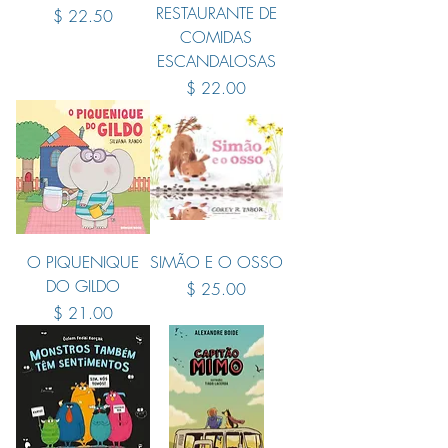
RESTAURANTE DE
Preço
$ 22.50
COMIDAS
ESCANDALOSAS
Preço
$ 22.00
O PIQUENIQUE
SIMÃO E O OSSO
DO GILDO
Preço
$ 25.00
Preço
$ 21.00