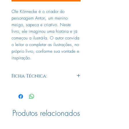
Ole Könnecke é o criador do
personagem Anton, um menino
meigo, sapeca e criativo. Neste
livro, ele imaginou uma história e já
começou a ilustrá-la. O autor convida
o leitor a completar as ilustrações, no
próprio livro, conforme sua vontade e
inspiração.
Ficha Técnica:
ISBN
9788578273309
PESO
200g
Produtos relacionados
LIVRO
Sim
DISPONÍVEL -
PRONTA