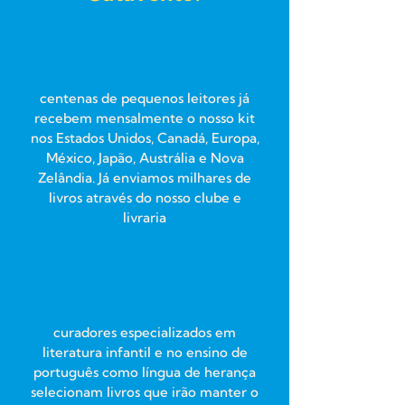
centenas de pequenos leitores já
recebem mensalmente o nosso kit
nos Estados Unidos, Canadá, Europa,
México, Japão, Austrália e Nova
Zelândia. Já enviamos milhares de
livros através do nosso clube e
livraria
curadores especializados em
literatura infantil e no ensino de
português como língua de herança
selecionam livros que irão manter o