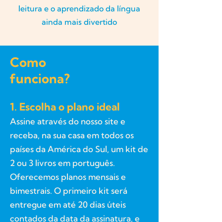
leitura e o aprendizado da língua
ainda mais divertido
Como
funciona?
1. Escolha o plano ideal
Assine através do nosso site e
receba, na sua casa em todos os
países da América do Sul, um kit de
2 ou 3 livros em português.
Oferecemos planos mensais e
bimestrais. O primeiro kit será
entregue em até 20 dias úteis
contados da data da assinatura, e