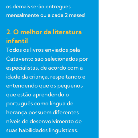
os demais serão entregues
mensalmente ou a cada 2 meses!
2. O melhor da literatura
infantil
Todos os livros enviados pela
Catavento são selecionados por
especialistas, de acordo com a
idade da criança, respeitando e
entendendo que os pequenos
que estão aprendendo o
português como língua de
herança possuem diferentes
níveis de desenvolvimento de
suas habilidades linguísticas.