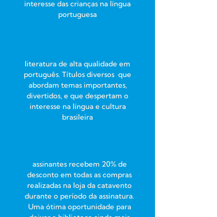
interesse das crianças na língua
portuguesa
literatura de alta qualidade em
português. Títulos diversos que
abordam temas importantes,
divertidos, e que despertam o
interesse na língua e cultura
brasileira
assinantes recebem 20% de
desconto em todas as compras
realizadas na loja da catavento
durante o período da assinatura.
Uma ótima oportunidade para