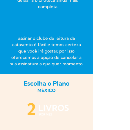
deixar a biblioteca ainda mais
completa
assinar o clube de leitura da
catavento é fácil e temos certeza
que você irá gostar, por isso
oferecemos a opção de cancelar a
sua assinatura a qualquer momento
Escolha o Plano
MÉXICO
2
LIVROS
POR MÊS