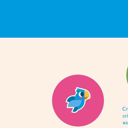
Cr
cr
es