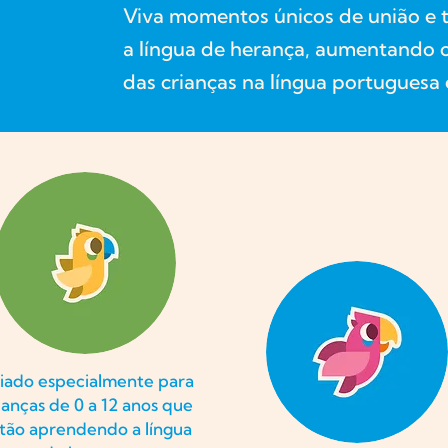
Viva momentos únicos de união e t
a língua de herança, aumentando o
das crianças na língua portuguesa e
iado especialmente para
ianças de 0 a 12 anos que
tão aprendendo a língua