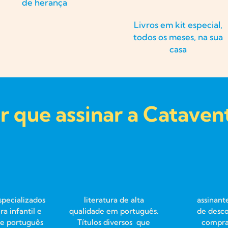
de herança
Livros em kit especial,
todos os meses, na sua
casa
r que assinar a Cataven
specializados
literatura de alta
assinan
ra infantil e
qualidade em português.
de desco
de português
Títulos diversos que
compras