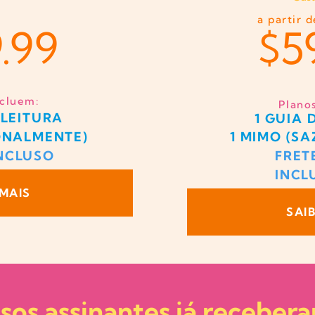
a partir 
.99
$5
ncluem:
Plano
 LEITURA
1 GUIA 
ONALMENTE)
1 MIMO (S
INCLUSO
FRET
INCL
 MAIS
SAI
sos assinantes já receber