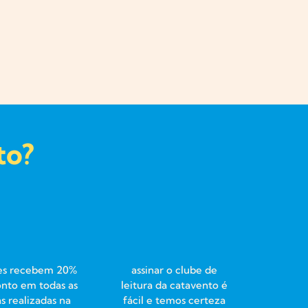
to?
tes recebem 20%
assinar o clube de
nto em todas as
leitura da catavento é
 realizadas na
fácil e temos certeza