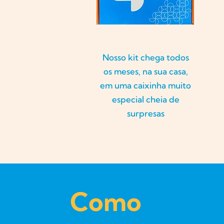
Nosso kit chega todos
os meses, na sua casa,
em uma caixinha muito
especial cheia de
surpresas
Como