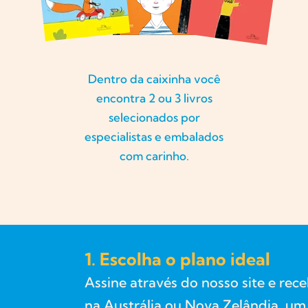
Dentro da caixinha você
encontra 2 ou 3 livros
selecionados por
especialistas e embalados
com carinho.
1. Escolha o plano ideal
Assine através do nosso site e rec
na Austrália ou Nova Zelândia, um 