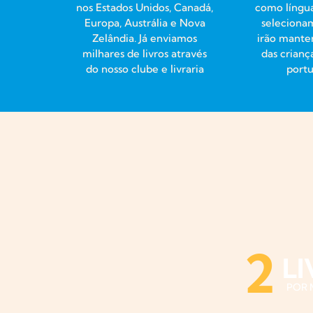
nos Estados Unidos, Canadá,
como língu
Europa, Austrália e Nova
selecionam
Zelândia. Já enviamos
irão manter
milhares de livros através
das crianç
do nosso clube e livraria
port
2
L
POR 