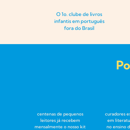
O 1o. clube de livros
infantis em português
fora do Brasil
Po
centenas de pequenos
curadores e
leitores já recebem
em literatu
mensalmente o nosso kit
no ensino 