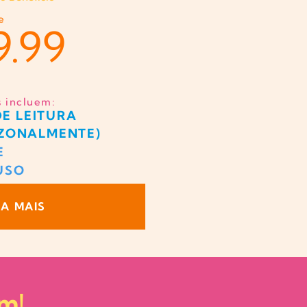
de
9.99
s incluem:
DE LEITURA
AZONALMENTE)
E
USO
BA MAIS
am!