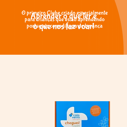
O primeiro Clube criado especialmente
para crianças que estão aprendendo
português como língua de herança