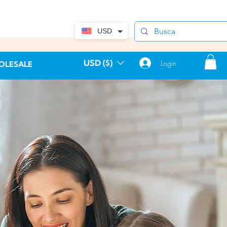
USD
USD ($)
Login
OLESALE