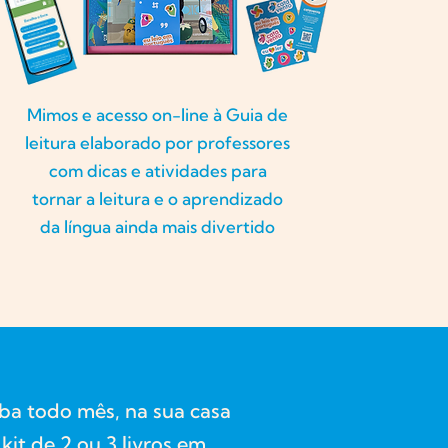
Mimos e acesso on-line à Guia de
leitura elaborado por professores
com dicas e atividades para
tornar a leitura e o aprendizado
da língua ainda mais divertido
eba todo mês, na sua casa
kit de 2 ou 3 livros em