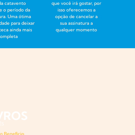
 da catavento
que você irá gostar, por
e o período da
isso oferecemos a
ura. Uma ótima
opção de cancelar a
dade para deixar
sua assinatura a
oteca ainda mais
qualquer momento
completa
VROS
ÊS
o Benefício