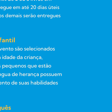
regue em até 20 dias úteis
 os demais serão entregues
fantil
avento são selecionados
 idade da criança,
s pequenos que estão
ngua de herança possuem
ento de suas habilidades
guês