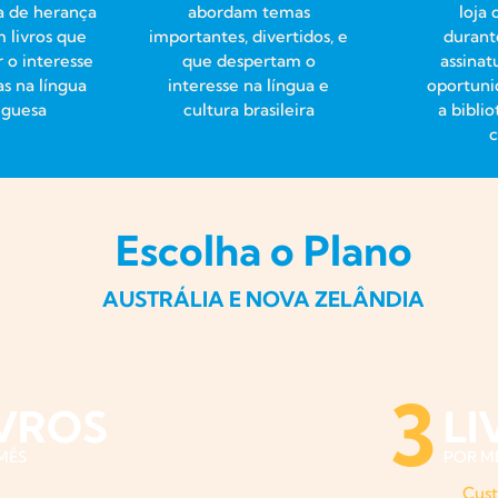
a de herança
abordam temas
loja
 livros que
importantes, divertidos, e
durant
 o interesse
que despertam o
assinat
as na língua
interesse na língua e
oportuni
uguesa
cultura brasileira
a bibli
Escolha o Plano
AUSTRÁLIA E NOVA ZELÂNDIA
3
IVROS
LI
MÊS
POR M
Cust