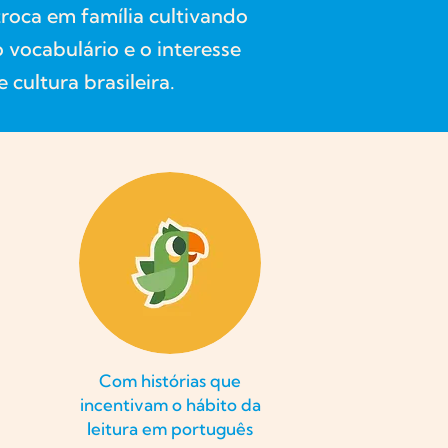
roca em família cultivando
 vocabulário e o interesse
 cultura brasileira.
Com histórias que
incentivam o hábito da
leitura em português