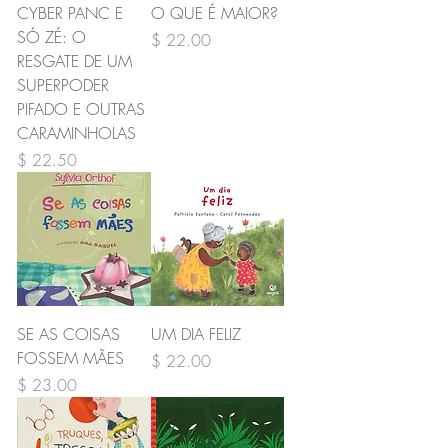
CYBER PANC E
O QUE É MAIOR?
SÓ ZÉ: O
Preço
$ 22.00
RESGATE DE UM
SUPERPODER
PIFADO E OUTRAS
CARAMINHOLAS
Preço
$ 22.50
SE AS COISAS
UM DIA FELIZ
FOSSEM MÃES
Preço
$ 22.00
Preço
$ 23.00