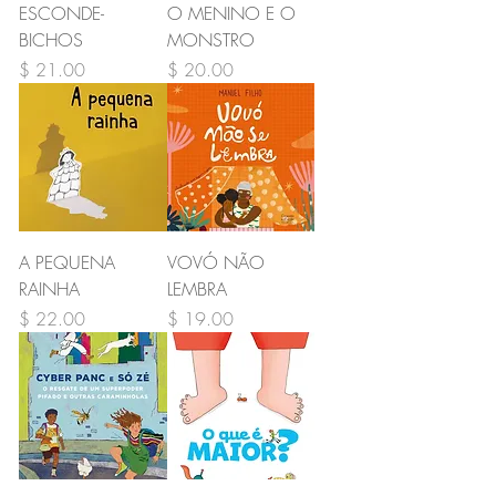
ESCONDE-
O MENINO E O
BICHOS
MONSTRO
Preço
Preço
$ 21.00
$ 20.00
A PEQUENA
VOVÓ NÃO
RAINHA
LEMBRA
Preço
Preço
$ 22.00
$ 19.00