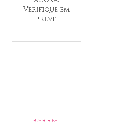
Verifique em
breve.
O melhor da literatura infantil em
português agora disponível no exterior,
com envio para mais de 50 países !
Cadastre-se e receba as novidades da
CATAVENTO no seu e-mail.
Seu e-mail:
SUBSCRIBE