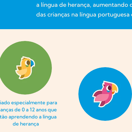
a língua de herança, aumentando o
das crianças na língua portuguesa e
iado especialmente para
ianças de 0 a 12 anos que
tão aprendendo a língua
de herança