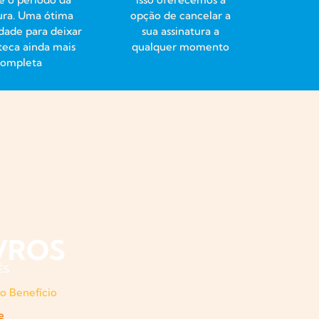
ura. Uma ótima
opção de cancelar a
dade para deixar
sua assinatura a
oteca ainda mais
qualquer momento
completa
VROS
ÊS
o Benefício
de