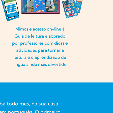
Mimos e acesso on-line à
Guia de leitura elaborado
por professores com dicas e
atividades para tornar a
leitura e o aprendizado da
língua ainda mais divertido
eba todo mês, na sua casa
s em português. O primeiro