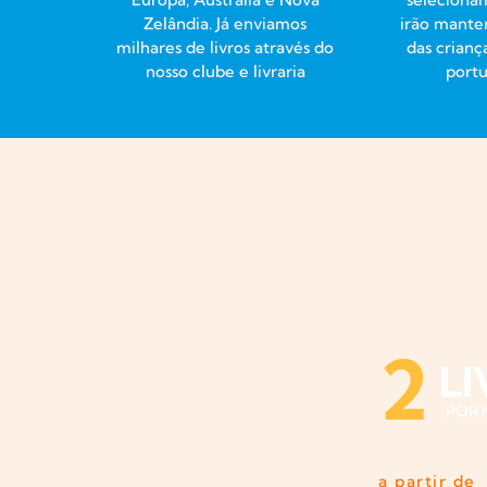
Zelândia. Já enviamos
irão manter
milhares de livros através do
das crianç
nosso clube e livraria
port
2
L
POR 
a partir de