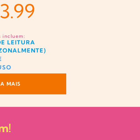
53.99
s incluem:
DE LEITURA
AZONALMENTE)
E
USO
BA MAIS
am!