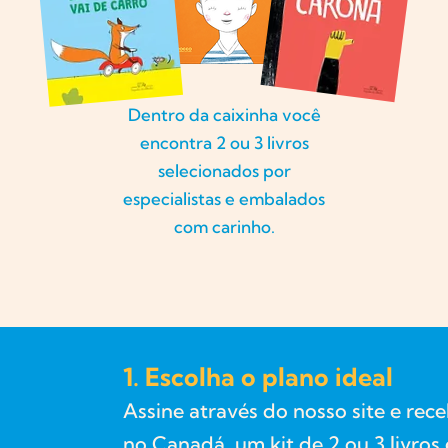
Dentro da caixinha você
encontra 2 ou 3 livros
selecionados por
especialistas e embalados
com carinho.
1. Escolha o plano ideal
Assine através do nosso site e rec
no Canadá, um kit de 2 ou 3 livro