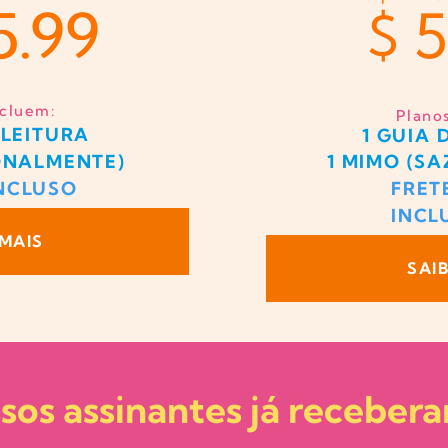
5.99
5.99
$ 
ncluem:
Plano
 LEITURA
1 GUIA 
ONALMENTE)
1 MIMO (S
INCLUSO
FRET
INCL
 MAIS
SAI
sos assinantes já receber