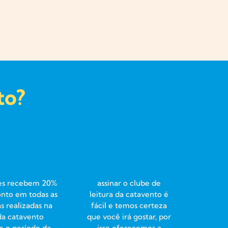
to?
tes recebem 20%
assinar o clube de
nto em todas as
leitura da catavento é
 realizadas na
fácil e temos certeza
 da catavento
que você irá gostar, por
e o período da
isso oferecemos a