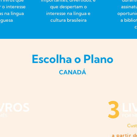
 o interesse
que despertam o
assinat
as na língua
interesse na língua e
oportuni
uguesa
cultura brasileira
a bibli
Escolha o Plano
CANADÁ
3
IVROS
LI
MÊS
POR M
Cust
a partir 