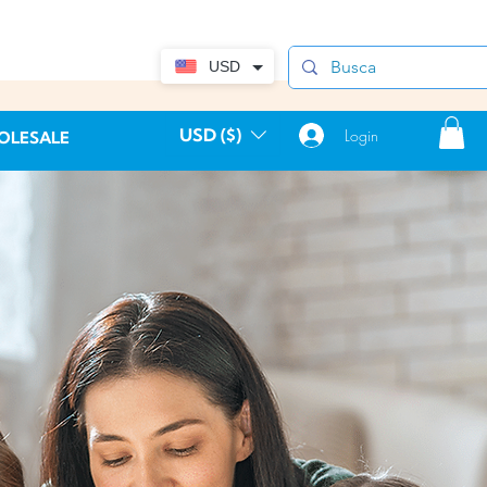
USD
USD ($)
Login
OLESALE