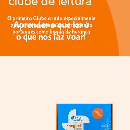
O primeiro Clube criado especialmente
para crianças que estão aprendendo
português como língua de herança