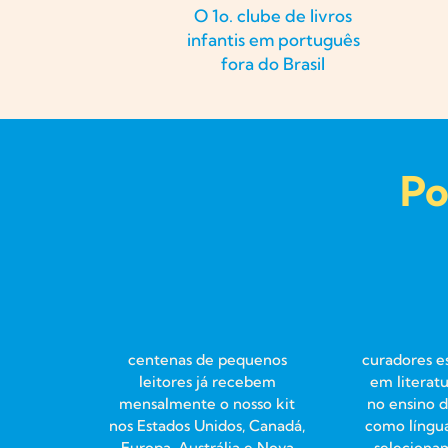
O 1o. clube de livros
infantis em português
fora do Brasil
Po
centenas de pequenos
curadores e
leitores já recebem
em literatu
mensalmente o nosso kit
no ensino 
nos Estados Unidos, Canadá,
como língu
Europa, Austrália e Nova
selecionam