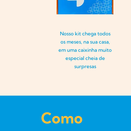
Nosso kit chega todos
os meses, na sua casa,
em uma caixinha muito
especial cheia de
surpresas
Como