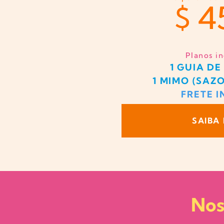
$ 4
4
$
Planos i
1 GUIA DE
1 MIMO (SAZ
FRETE 
SAIBA
Nos