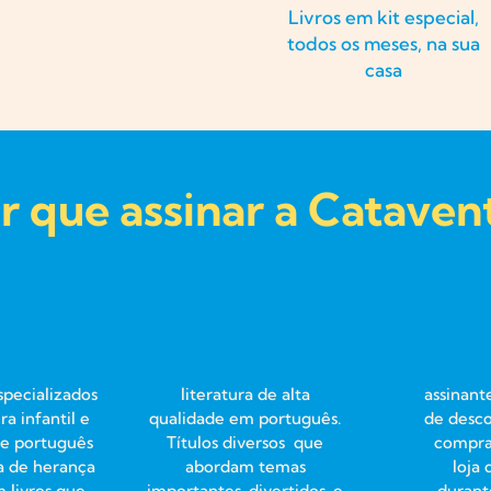
Livros em kit especial,
todos os meses, na sua
casa
r que assinar a Cataven
specializados
literatura de alta
assinan
ra infantil e
qualidade em português.
de desco
de português
Títulos diversos que
compras
a de herança
abordam temas
loja
 livros que
importantes, divertidos, e
durant