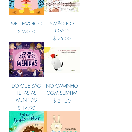
MEU FAVORITO
SIMÃO E O
OSSO
Price
$ 23.00
Price
$ 25.00
DO QUE SÃO
NO CAMINHO
FEITAS AS
COM SERAFIM
MENINAS
Price
$ 21.50
Price
$ 14.90