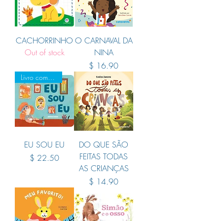
CACHORRINHO
O CARNAVAL DA
Out of stock
NINA
Price
$ 16.90
Livro com Abas
EU SOU EU
DO QUE SÃO
FEITAS TODAS
Price
$ 22.50
AS CRIANÇAS
Price
$ 14.90