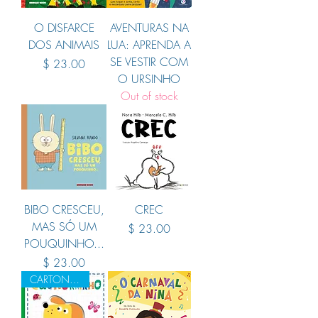
O DISFARCE
AVENTURAS NA
DOS ANIMAIS
LUA: APRENDA A
SE VESTIR COM
Price
$ 23.00
O URSINHO
Out of stock
BIBO CRESCEU,
CREC
MAS SÓ UM
Price
$ 23.00
POUQUINHO...
Price
$ 23.00
CARTONADO