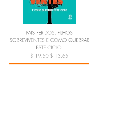
PAIS FERIDOS, FILHOS
SOBREVIVENTES E COMO QUEBRAR
ESTE CICLO.
Regular Price
Sale Price
$ 19.50
$ 13.65
Add to Cart