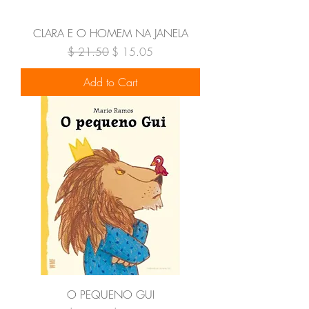
CLARA E O HOMEM NA JANELA
Regular Price
Sale Price
$ 21.50
$ 15.05
Add to Cart
O PEQUENO GUI