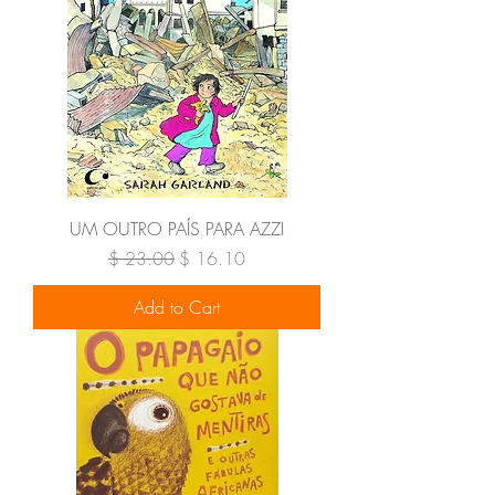
UM OUTRO PAÍS PARA AZZI
Regular Price
Sale Price
$ 23.00
$ 16.10
Add to Cart