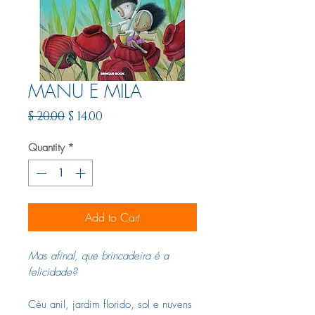
MANU E MILA
Regular
Sale
$ 20.00
$ 14.00
Price
Price
Quantity
*
Add to Cart
Mas afinal, que brincadeira é a
felicidade?
Céu anil, jardim florido, sol e nuvens