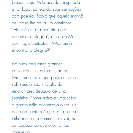
branquinhas. Mila acordou inspirada
e foi logo nomeando suas sensações
com poesia. Sabia que aquela manhã
deliciosa lhe traria um caminho:
“Hoje é um dia perfeito para
encontrar a alegria”, disse ao Manu,
que logo contestou: “Mas onde
encontrar a alegria?”.
Em suas pequenas grandes
convicções, eles foram, ao ar
livre, procurar o que podia estar ali
sob seus olhos. No alto de
uma árvore, debaixo de uma
joaninha. Manu achava uma coisa,
a garota Mila encontrava outra. O
que não sabiam é que essa busca
tinha muito em comum: o viver, na
delicadeza do que o outro nos
apresenta.