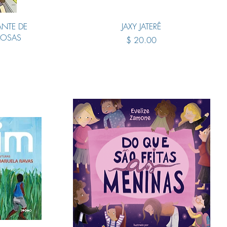
Quick View
NTE DE
JAXY JATERÊ
LOSAS
Price
$ 20.00