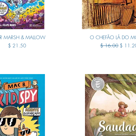
Quick View
Quick View
ER MARSH & MALLOW
O CHEFÃO LÁ DO 
Price
Regular Price
Sale Pri
$ 21.50
$ 16.00
$ 11.2