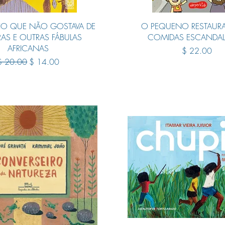
Quick View
Quick View
IO QUE NÃO GOSTAVA DE
O PEQUENO RESTAURA
RAS E OUTRAS FÁBULAS
COMIDAS ESCANDA
AFRICANAS
Price
$ 22.00
egular Price
Sale Price
$ 20.00
$ 14.00