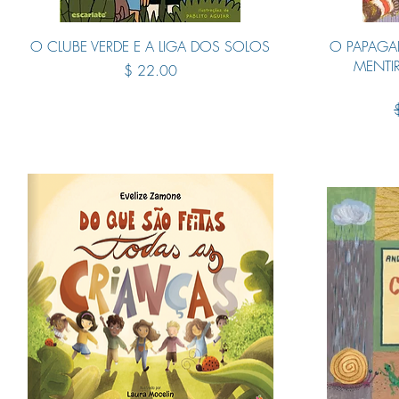
Quick View
O CLUBE VERDE E A LIGA DOS SOLOS
O PAPAGA
MENTI
Price
$ 22.00
R