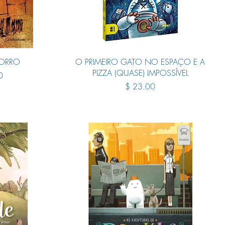
Quick View
MORRO
O PRIMEIRO GATO NO ESPAÇO E A
PIZZA (QUASE) IMPOSSÍVEL
ce
0
Price
$ 23.00