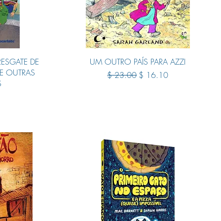
Quick View
RESGATE DE
UM OUTRO PAÍS PARA AZZI
 E OUTRAS
Regular Price
Sale Price
$ 23.00
$ 16.10
S