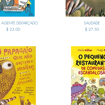
Quick View
Quick View
Y: AGENTE DISFARÇADO
SAUDADE
Price
Price
$ 23.00
$ 27.50