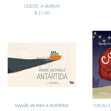
Quick View
CELESTE, A SKATISTA
Price
$ 21.00
Quick View
MAMÃE VAI PARA A ANTÁRTIDA
CACAU E