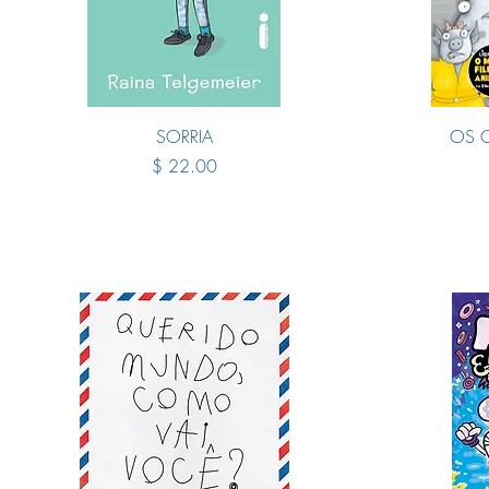
Quick View
SORRIA
OS 
Price
$ 22.00