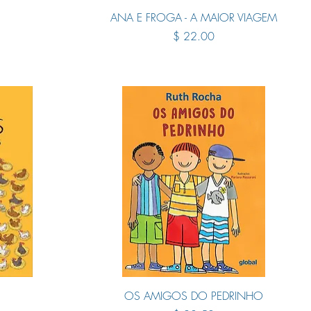
Quick View
O
ANA E FROGA - A MAIOR VIAGEM
Price
$ 22.00
Quick View
OS AMIGOS DO PEDRINHO