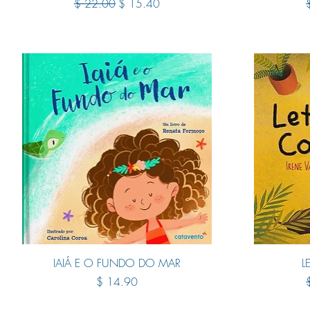
Regular Price
Sale Price
R
$ 22.00
$ 15.40
Quick View
IAIÁ E O FUNDO DO MAR
L
Price
R
$ 14.90