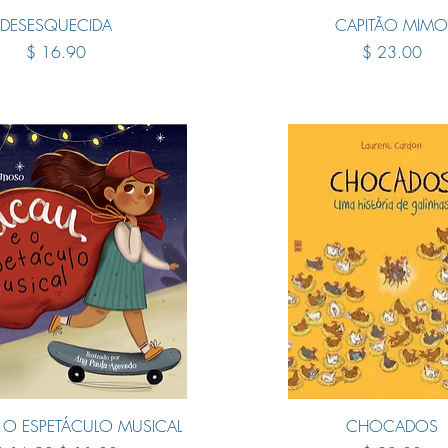
Quick View
Quick View
DESESQUECIDA
CAPITÃO MIM
Price
Price
$ 16.90
$ 23.00
Quick View
Quick View
 O ESPETÁCULO MUSICAL
CHOCADOS