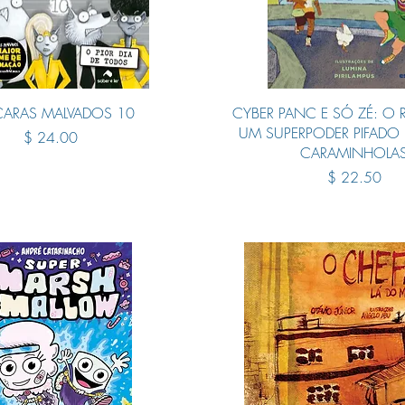
Quick View
Quick View
CARAS MALVADOS 10
CYBER PANC E SÓ ZÉ: O 
UM SUPERPODER PIFADO
Price
$ 24.00
CARAMINHOLA
Price
$ 22.50