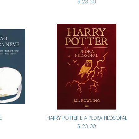
Price
$ 23.50
Quick View
E
HARRY POTTER E A PEDRA FILOSOFAL
Price
$ 23.00