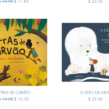
egular Price
Sale Price
Price
$ 16.90
$ 11.83
$ 22.00
Quick View
Quick View
ETRAS DE CARVÃO
O LEÃO DA NEV
egular Price
Sale Price
Price
$ 19.00
$ 13.30
$ 22.00