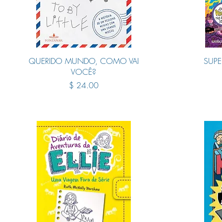
Quick View
QUERIDO MUNDO, COMO VAI
SUP
VOCÊ?
Price
$ 24.00