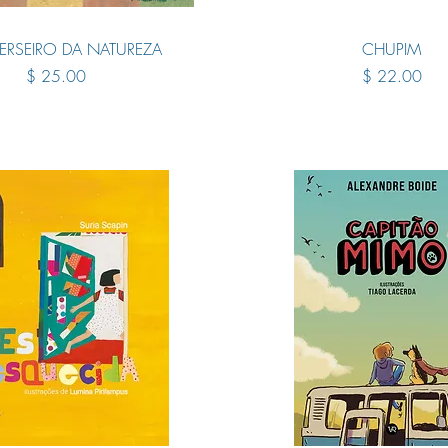
Quick View
Quick View
RSEIRO DA NATUREZA
CHUPIM
Price
Price
$ 25.00
$ 22.00