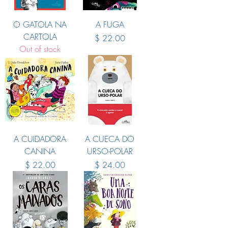
O GATOLA NA
A FUGA
CARTOLA
Price
$ 22.00
Out of stock
A CUIDADORA
A CUECA DO
CANINA
URSO-POLAR
Price
Price
$ 22.00
$ 24.00