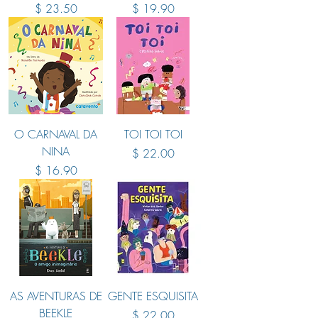
Price
Price
$ 23.50
$ 19.90
O CARNAVAL DA
TOI TOI TOI
NINA
Price
$ 22.00
Price
$ 16.90
AS AVENTURAS DE
GENTE ESQUISITA
BEEKLE
Price
$ 22.00