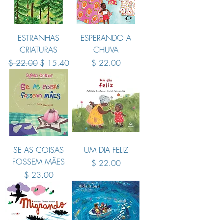
ESTRANHAS
ESPERANDO A
CRIATURAS
CHUVA
Regular Price
Sale Price
Price
$ 22.00
$ 15.40
$ 22.00
SE AS COISAS
UM DIA FELIZ
FOSSEM MÃES
Price
$ 22.00
Price
$ 23.00