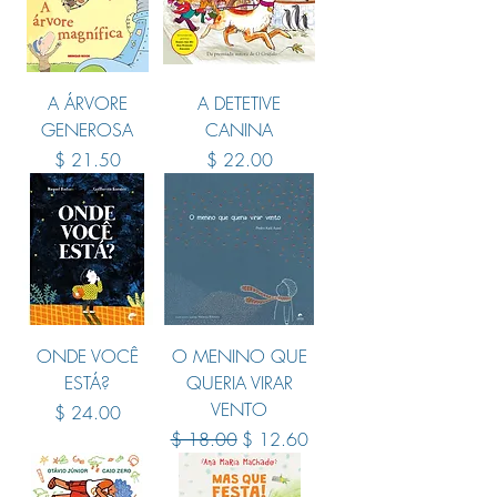
A ÁRVORE
A DETETIVE
GENEROSA
CANINA
Price
Price
$ 21.50
$ 22.00
ONDE VOCÊ
O MENINO QUE
ESTÁ?
QUERIA VIRAR
VENTO
Price
$ 24.00
Regular Price
Sale Price
$ 18.00
$ 12.60