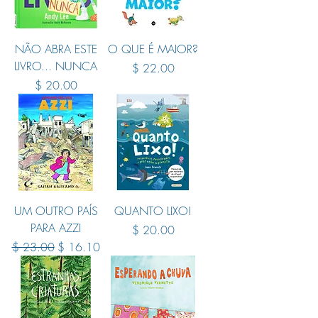
NÃO ABRA ESTE
O QUE É MAIOR?
LIVRO... NUNCA
Price
$ 22.00
Price
$ 20.00
UM OUTRO PAÍS
QUANTO LIXO!
PARA AZZI
Price
$ 20.00
Regular Price
Sale Price
$ 23.00
$ 16.10