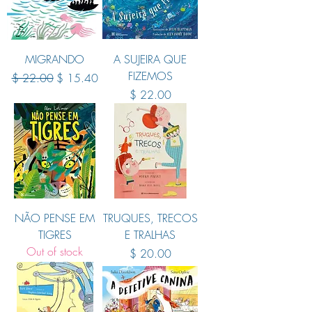
MIGRANDO
A SUJEIRA QUE
FIZEMOS
Regular Price
Sale Price
$ 22.00
$ 15.40
Price
$ 22.00
NÃO PENSE EM
TRUQUES, TRECOS
TIGRES
E TRALHAS
Out of stock
Price
$ 20.00