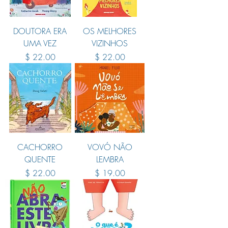
DOUTORA ERA
OS MELHORES
UMA VEZ
VIZINHOS
Price
Price
$ 22.00
$ 22.00
CACHORRO
VOVÓ NÃO
QUENTE
LEMBRA
Price
Price
$ 22.00
$ 19.00