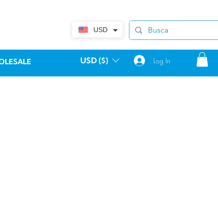
USD
USD ($)
Log In
OLESALE