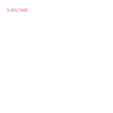
SUBSCRIBE
WhatsApp: (949) 409-5159
atendimento@cataventobooks.com
Follow