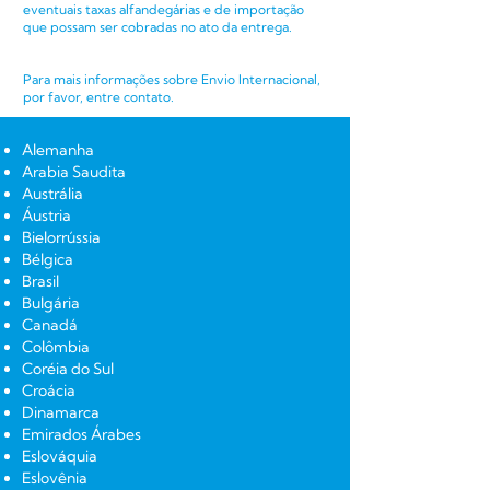
eventuais taxas alfandegárias e de importação
que possam ser cobradas no ato da entrega.
Para mais informações sobre Envio Internacional,
por favor, entre contato.
Alemanha
Arabia Saudita
Austrália
Áustria
Bielorrússia
Bélgica
Brasil
Bulgária
Canadá
Colômbia
Coréia do Sul
Croácia
Dinamarca
Emirados Árabes
Eslováquia
Eslovênia