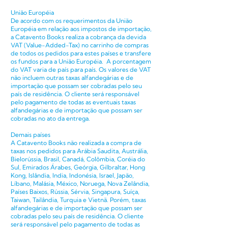
União Européia
De acordo com os requerimentos da União
Européia em relação aos impostos de importação,
a Catavento Books realiza a cobrança da devida
VAT (Value-Added-Tax) no carrinho de compras
de todos os pedidos para estes países e transfere
os fundos para a União Européia. A porcentagem
do VAT varia de país para país. Os valores de VAT
não incluem outras taxas alfandegárias e de
importação que possam ser cobradas pelo seu
país de residência. O cliente será responsável
pelo pagamento de todas as eventuais taxas
alfandegárias e de importação que possam ser
cobradas no ato da entrega.
Demais países
A Catavento Books não realizada a compra de
taxas nos pedidos para Arábia Saudita, Austrália,
Bielorússia, Brasil, Canadá, Colômbia, Coréia do
Sul, Emirados Árabes, Geórgia, Gilbraltar, Hong
Kong, Islândia, India, Indonésia, Israel, Japão,
Líbano, Malásia, México, Noruega, Nova Zelândia,
Países Baixos, Rússia, Sérvia, Singapura, Suíça,
Taiwan, Tailândia, Turquia e Vietnã. Porém, taxas
alfandegárias e de importação que possam ser
cobradas pelo seu país de residência. O cliente
será responsável pelo pagamento de todas as