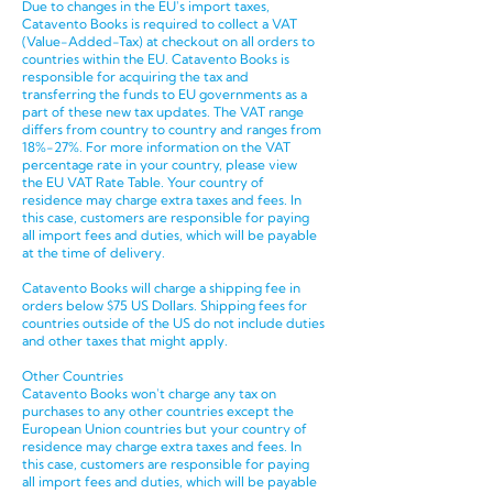
Due to changes in the EU's import taxes,
Catavento Books is required to collect a VAT
(Value-Added-Tax) at checkout on all orders to
countries within the EU. Catavento Books is
responsible for acquiring the tax and
transferring the funds to EU governments as a
part of these new tax updates. The VAT range
differs from country to country and ranges from
18%-27%. For more information on the VAT
percentage rate in your country, please view
the
EU VAT Rate Table
. Y
our country of
residence may charge extra taxes and fees. In
this case, c
ustomers are responsible for paying
all import fees and duties, which will be payable
at the time of delivery.
Catavento Books will charge a shipping fee in
orders below $75 US Dollars.
Shipping fees for
countries outside of the US do not include duties
and other taxes that might apply.
Other Countries
Catavento Books won't charge any tax on
purchases to any other countries except the
European Union countries but your country of
residence may charge extra taxes and fees. In
this case, c
ustomers are responsible for paying
all import fees and duties, which will be payable