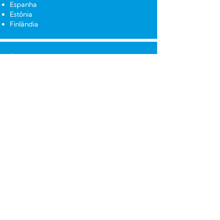
Espanha
Estônia
Finlândia
França
Geórgia
Gibraltar
Grécia
Hong Kong
Hungria
Islândia
Índia
Indonesia
Irlanda
Israel
Itália
Japão
Líbano
Lituânia
Luxemburgo
Malásia