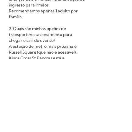
ingresso para irmãos.
Recomendamos apenas 1 adulto por
família.
2. Quais são minhas opções de
transporte/estacionamento para
chegar e sair do evento?
A estação de metrô mais próxima é
Russell Square (que não é acessível).
Kings Cross St Pancras está a
aproximadamente 14 min a pé ou
aproximadamente 10 min de ônibus do
local. Sugerimos que você utilize
aplicativos como o Google Maps ou o
City Mapper para obter as melhores e
mais atualizadas rotas no dia do evento.
Se você planeja vir de carro, note que
não há estacionamento no local do
evento. Há áreas de estacionamento
com parquímetro nas proximidades.
3. Qual é a política de reembolso?