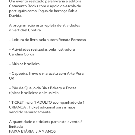
Um evento realizado pela livraria e editora
Catavento Books com o apoio da escola de
português como língua de herança Sabia
Duvida.
A programação esta repleta de atividades
divertidas! Confira:
- Leitura do livro pela autora Renata Formoso
- Atividades realizadas pela ilustradora
Carolina Coroa
- Música brasileira
- Capoeira, frevo e maracatu com Arte Pura
UK
- Pão de Queijo da Bia's Bakery e Doces
típicos brasileiros da Miss Mia
1 TICKET inclui 1 ADULTO acompanhado de 1
CRIANÇA . Ticket adicional para irmãos
vendido separadamente.
A quantidade de tickets para este evento é
limitada
F AIXA ETÁRIA: 3 A 9 ANOS