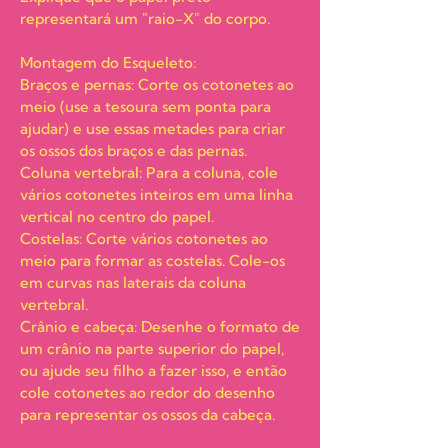
representará um "raio-X" do corpo.
Montagem do Esqueleto:
Braços e pernas: Corte os cotonetes ao
meio (use a tesoura sem ponta para
ajudar) e use essas metades para criar
os ossos dos braços e das pernas.
Coluna vertebral: Para a coluna, cole
vários cotonetes inteiros em uma linha
vertical no centro do papel.
Costelas: Corte vários cotonetes ao
meio para formar as costelas. Cole-os
em curvas nas laterais da coluna
vertebral.
Crânio e cabeça: Desenhe o formato de
um crânio na parte superior do papel,
ou ajude seu filho a fazer isso, e então
cole cotonetes ao redor do desenho
para representar os ossos da cabeça.