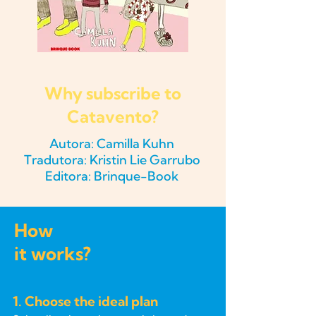
Why subscribe to
Catavento?
Autora: Camilla Kuhn
Tradutora: Kristin Lie Garrubo
Editora: Brinque-Book
How
it works?
1. Choose the ideal plan