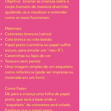
Objetivo: Ensinar as crianças sobre o
corpo humano de maneira divertida,
ajudando-as a visualizar e entender
como os ossos funcionam.
Materiais:
Cotonetes brancos (vários)
Cola branca ou cola bastão
Papel preto (cartolina ou papel sulfite
escuro, para simular um "raio-X")
Canetinhas ou lápis de cor
Tesoura (sem ponta)
Uma imagem simples de um esqueleto
como referência (pode ser impressa ou
mostrada em um livro)
Como Fazer:
Dê para a criança uma folha de papel
preto, qu
e será a base onde o
"esqueleto" de cotonetes será colado.
Explique que o papel preto