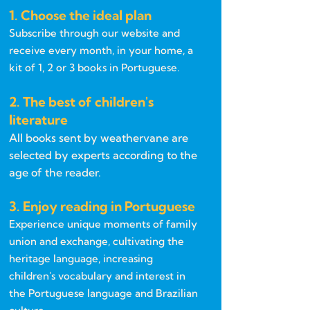
1. Choose the ideal plan
Subscribe through our website and
receive every month, in your home, a
kit of 1, 2 or 3 books in Portuguese.
2. The best of children's
literature
All books sent by weathervane are
selected by experts according to the
age of the reader.
3. Enjoy reading in Portuguese
Experience unique moments of family
union and exchange, cultivating the
heritage language, increasing
children's vocabulary and interest in
the Portuguese language and Brazilian