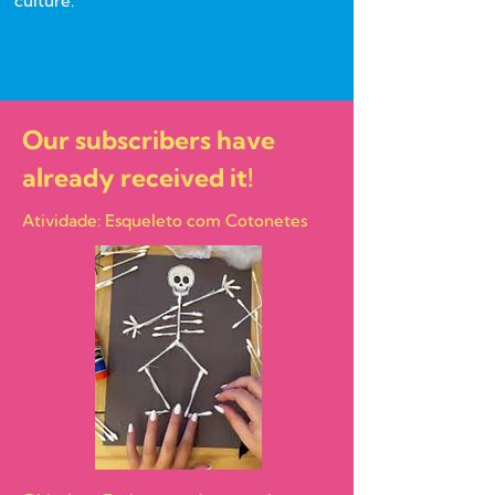
culture.
Our subscribers have
already received it!
Atividade: Esqueleto com Cotonetes