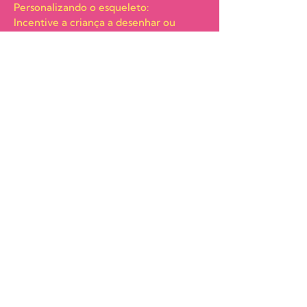
Personalizando o esqueleto:
Incentive a criança a desenhar ou
decorar o "esqueleto" da forma que ela
preferir. Pode adicionar detalhes
engraçados, como olhos ou roupas para
deixar o esqueleto mais divertido.
Este Guia de Leitura foi elaborado em
parceria com a escola "Português
Lúdico", que incentiva o ensino de
Português como língua de herança de
forma lúdica e online em qualquer
lugar do mundo.