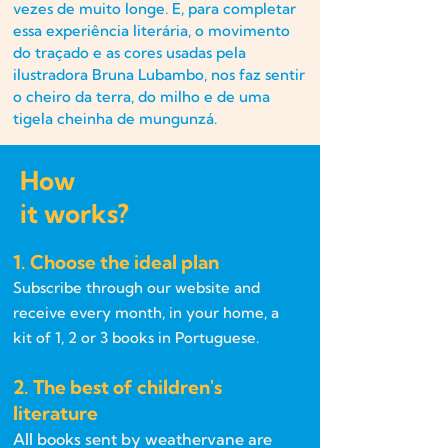
vezes de muito longe. E, para completar
essa experiência literária, o movimento
do traçado e as cores usadas pela
ilustradora Bruna Lubambo, nos faz sentir
o cheiro da terra, do milho e de uma
tigela cheinha de mungunzá.
How
it works?
1. Choose the ideal plan
Subscribe through our website and
receive every month, in your home, a
kit of 1, 2 or 3 books in Portuguese.
2. The best of children's
literature
All books sent by weathervane are