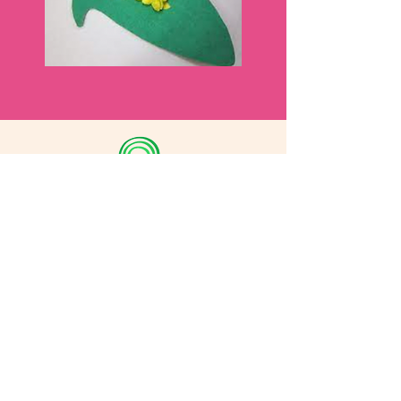
Este Guia de Leitura foi elaborado em
parceria com a escola "Português
Lúdico", que incentiva o ensino de
Português como língua de herança de
forma lúdica e online em qualquer
lugar do mundo.
Clique aqui
para saber mais.