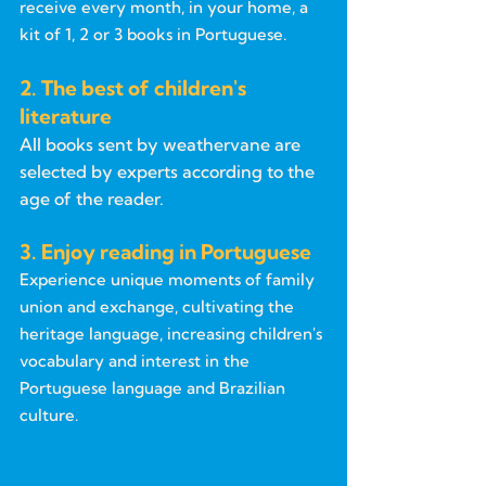
receive every month, in your home, a
kit of 1, 2 or 3 books in Portuguese.
2. The best of children's
literature
All books sent by weathervane are
selected by experts according to the
age of the reader.
3. Enjoy reading in Portuguese
Experience unique moments of family
union and exchange, cultivating the
heritage language, increasing children's
vocabulary and interest in the
Portuguese language and Brazilian
culture.