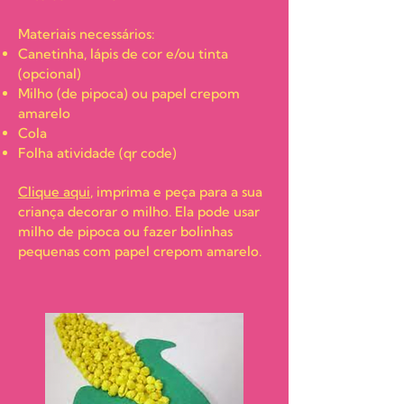
Materiais necessários:
Canetinha, lápis de cor e/ou tinta
(opcional)
Milho (de pipoca) ou papel crepom
amarelo
Cola
Folha atividade (qr code)
Clique aqui
, imprima e peça para a sua
criança decorar o milho. Ela pode usar
milho de pipoca ou fazer bolinhas
pequenas com papel crepom amarelo.