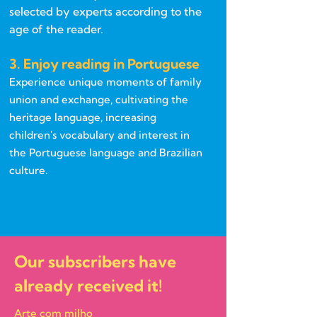
selected by experts according to the
age of the reader.
3. Enjoy reading in Portuguese
Experience unique moments of family
union and exchange, cultivating the
heritage language, increasing
children's vocabulary and interest in
the Portuguese language and Brazilian
culture.
Our subscribers have
already received it!
Arte com milho