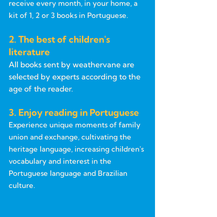
receive every month, in your home, a
kit of 1, 2 or 3 books in Portuguese.
2. The best of children's
literature
All books sent by weathervane are
selected by experts according to the
age of the reader.
3. Enjoy reading in Portuguese
Experience unique moments of family
union and exchange, cultivating the
heritage language, increasing children's
vocabulary and interest in the
Portuguese language and Brazilian
culture.