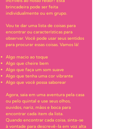
incríveis ao nosso redor? Esta
brincadeira pode ser feita
individualmente ou em grupo.
Vou te dar uma lista de coisas para
encontrar ou características para
observar. Você pode usar seus sentidos
para procurar essas coisas. Vamos lá!
Algo macio ao toque
Algo que cheire bem
Algo que faça um som suave
Algo que tenha uma cor vibrante
Algo que você possa saborear
Agora, saia em uma aventura pela casa
ou pelo quintal e use seus olhos,
ouvidos, nariz, mãos e boca para
encontrar cada item da lista.
Quando encontrar cada coisa, sinta-se
à vontade para descrevê-la em voz alta