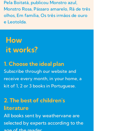
Pela Boitatá, publicou Monstro azul,
Monstro Rosa, Pássaro amarelo, Rã de três
olhos, Em família, Os três irmãos de ouro
e Leotolda.
How
it works?
1. Choose the ideal plan
Subscribe through our website and
receive every month, in your home, a
kit of 1, 2 or 3 books in Portuguese.
2. The best of children's
literature
All books sent by weathervane are
selected by experts according to the
age of the reader.