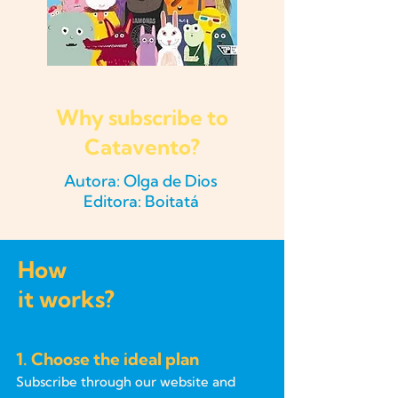
Why subscribe to
Catavento?
Autora: Olga de Dios
Editora: Boitatá
How
it works?
1. Choose the ideal plan
Subscribe through our website and