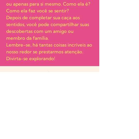
ou apenas para si mesmo. Como ela é?
Como ela faz você se sentir?
Depois de completar sua caça aos
sentidos, você pode compartilhar suas
descobertas com um amigo ou
membro da família.
Lembre-se, há tantas coisas incríveis ao
nosso redor se prestarmos atenção.
Divirta-se explorando!
Este Guia de Leitura foi elaborado em
parceria com a escola "Português
Lúdico", que incentiva o ensino de
Português como língua de herança de