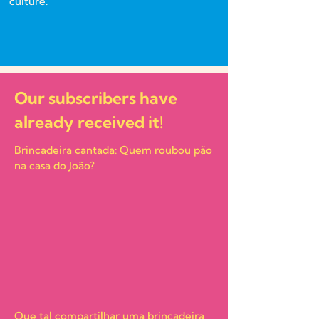
culture.
Our subscribers have
already received it!
Brincadeira cantada: Quem roubou pão
na casa do João?
Que tal compartilhar uma brincadeira