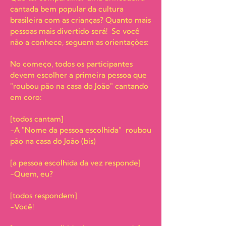
cantada bem popular da cultura
brasileira com as crianças? Quanto mais
pessoas mais divertido será! Se você
não a conhece, seguem as orientações:
No começo, todos os participantes
devem escolher a primeira pessoa que
"roubou pão na casa do João" cantando
em coro:
[todos cantam]
-A "Nome da pessoa escolhida" roubou
pão na casa do João (bis)
[a pessoa escolhida da vez responde]
-Quem, eu?
[todos respondem]
-Você!