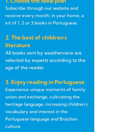
1. Choose the ideal plan
Subscribe through our website and
receive every month, in your home, a
kit of 1, 2 or 3 books in Portuguese.
2. The best of children's
literature
All books sent by weathervane are
selected by experts according to the
age of the reader.
3. Enjoy reading in Portuguese
Experience unique moments of family
union and exchange, cultivating the
heritage language, increasing children's
vocabulary and interest in the
Portuguese language and Brazilian
culture.