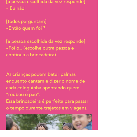
[a pessoa escolhida da vez responde]
- Eu não!
[todos perguntam]
-Então quem foi ?
[a pessoa escolhida da vez responde]
-Foi o… (escolhe outra pessoa e
continua a brincadeira)
As crianças podem bater palmas
enquanto cantam e dizer o nome de
cada coleguinha apontando quem
“roubou o pão”.
Essa brincadeira é perfeita para passar
o tempo durante trajetos em viagens.