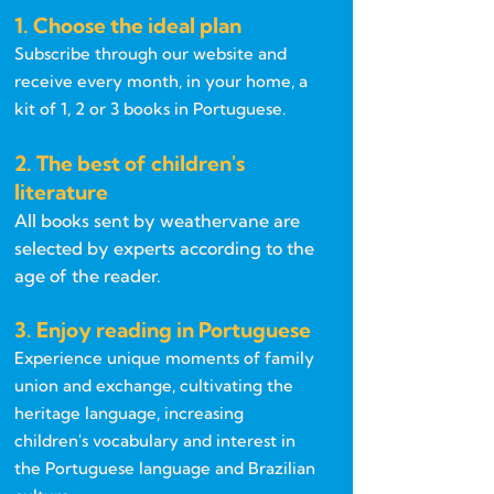
1. Choose the ideal plan
Subscribe through our website and
receive every month, in your home, a
kit of 1, 2 or 3 books in Portuguese.
2. The best of children's
literature
All books sent by weathervane are
selected by experts according to the
age of the reader.
3. Enjoy reading in Portuguese
Experience unique moments of family
union and exchange, cultivating the
heritage language, increasing
children's vocabulary and interest in
the Portuguese language and Brazilian