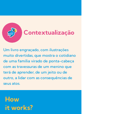
Contextualização
Um livro engraçado, com ilustrações
muito divertidas, que mostra o cotidiano
de uma família virado de ponta-cabeça
com as travessuras de um menino que
terá de aprender, de um jeito ou de
outro, a lidar com as consequências de
seus atos.
How
it works?