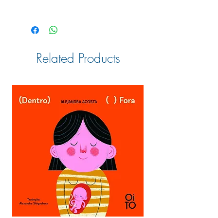
Autor: Ruth Rocha
Formato: Impresso
Ilustração: Mariana Massarani e Alberto
Llinares
Área: Ficção
Related Products
Dimensões do produto: 17,00 x 24,00
Número de páginas: 72
ISBN: 9788516071493
Código do produto: 12071493