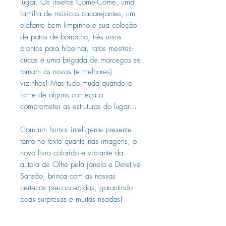
lugar. Os insetos Come-Come, uma
família de músicos cacarejantes, um
elefante bem limpinho e sua coleção
de patos de borracha, três ursos
prontos para hibernar, ratos mestres-
cucas e uma brigada de morcegos se
tornam os novos (e melhores)
vizinhos! Mas tudo muda quando a
fome de alguns começa a
comprometer as estruturas do lugar...
Com um humor inteligente presente
tanto no texto quanto nas imagens, o
novo livro colorido e vibrante da
autora de Olhe pela janela e Detetive
Sansão, brinca com as nossas
certezas preconcebidas, garantindo
boas surpresas e muitas risadas!