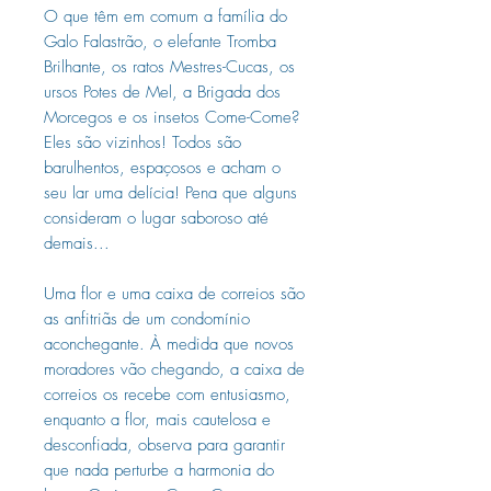
O que têm em comum a família do
Galo Falastrão, o elefante Tromba
Brilhante, os ratos Mestres-Cucas, os
ursos Potes de Mel, a Brigada dos
Morcegos e os insetos Come-Come?
Eles são vizinhos! Todos são
barulhentos, espaçosos e acham o
seu lar uma delícia! Pena que alguns
consideram o lugar saboroso até
demais...
Uma flor e uma caixa de correios são
as anfitriãs de um condomínio
aconchegante. À medida que novos
moradores vão chegando, a caixa de
correios os recebe com entusiasmo,
enquanto a flor, mais cautelosa e
desconfiada, observa para garantir
que nada perturbe a harmonia do