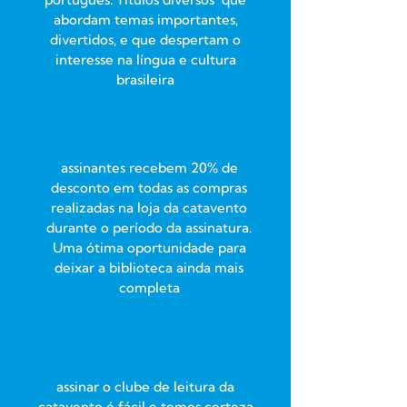
abordam temas importantes,
divertidos, e que despertam o
interesse na língua e cultura
brasileira
assinantes recebem 20% de
desconto em todas as compras
realizadas na loja da catavento
durante o período da assinatura.
Uma ótima oportunidade para
deixar a biblioteca ainda mais
completa
assinar o clube de leitura da
catavento é fácil e temos certeza