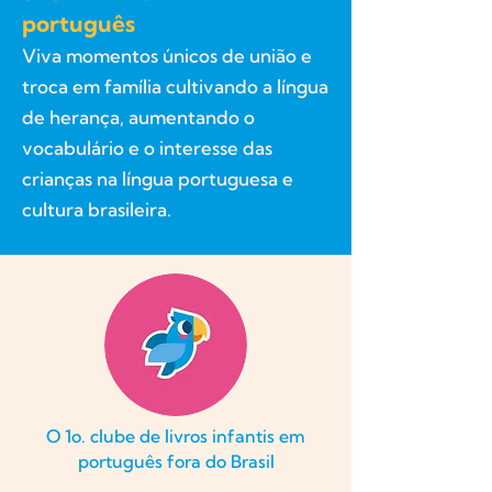
português
Viva momentos únicos de união e
troca em família cultivando a língua
de herança, aumentando o
vocabulário e o interesse das
crianças na língua portuguesa e
cultura brasileira.
O 1o. clube de livros infantis em
português fora do Brasil