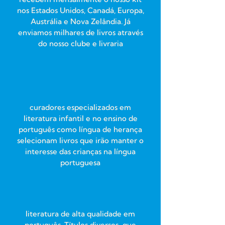
nos Estados Unidos, Canadá, Europa,
Austrália e Nova Zelândia. Já
enviamos milhares de livros através
do nosso clube e livraria
curadores especializados em
literatura infantil e no ensino de
português como língua de herança
selecionam livros que irão manter o
interesse das crianças na língua
portuguesa
literatura de alta qualidade em
português. Títulos diversos que