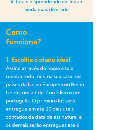
leitura e o aprendizado da língua
ainda mais divertido
Como
funciona?
1. Escolha o plano ideal
Assine através do nosso site e
receba todo mês, na sua casa nos
países da União Européia ou Reino
Unido, um kit de 2 ou 3 livros em
português. O primeiro kit será
entregue em até 20 dias úteis
contados da data da assinatura, e
os demais serão entregues até o