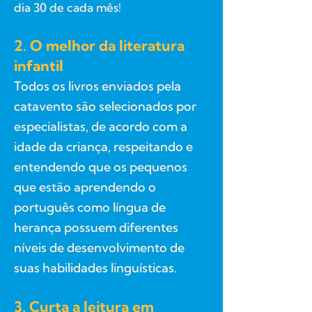
dia 30 de cada mês!
2. O melhor da literatura
infantil
Todos os livros enviados pela
catavento são selecionados por
especialistas, de acordo com a
idade da criança, respeitando e
entendendo que os pequenos
que estão aprendendo o
português como língua de
herança possuem diferentes
níveis de desenvolvimento de
suas habilidades linguísticas.
3. Curta a leitura em