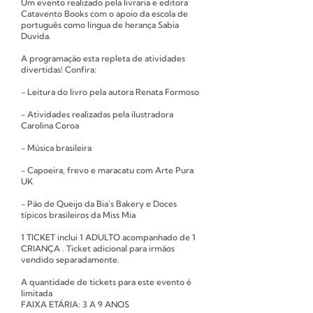
Um evento realizado pela livraria e editora
Catavento Books com o apoio da escola de
português como língua de herança Sabia
Duvida.
A programação esta repleta de atividades
divertidas! Confira:
- Leitura do livro pela autora Renata Formoso
- Atividades realizadas pela ilustradora
Carolina Coroa
- Música brasileira
- Capoeira, frevo e maracatu com Arte Pura
UK
- Pão de Queijo da Bia's Bakery e Doces
típicos brasileiros da Miss Mia
1 TICKET inclui 1 ADULTO acompanhado de 1
CRIANÇA . Ticket adicional para irmãos
vendido separadamente.
A quantidade de tickets para este evento é
limitada
F AIXA ETÁRIA: 3 A 9 ANOS