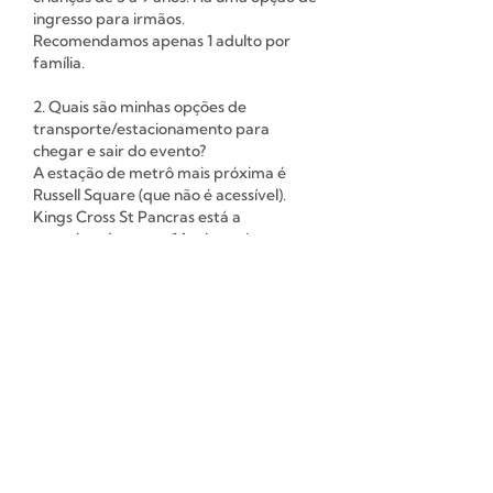
ingresso para irmãos.
Recomendamos apenas 1 adulto por
família.
2. Quais são minhas opções de
transporte/estacionamento para
chegar e sair do evento?
A estação de metrô mais próxima é
Russell Square (que não é acessível).
Kings Cross St Pancras está a
aproximadamente 14 min a pé ou
aproximadamente 10 min de ônibus do
local. Sugerimos que você utilize
aplicativos como o Google Maps ou o
City Mapper para obter as melhores e
mais atualizadas rotas no dia do evento.
Se você planeja vir de carro, note que
não há estacionamento no local do
evento. Há áreas de estacionamento
com parquímetro nas proximidades.
3. Qual é a política de reembolso?