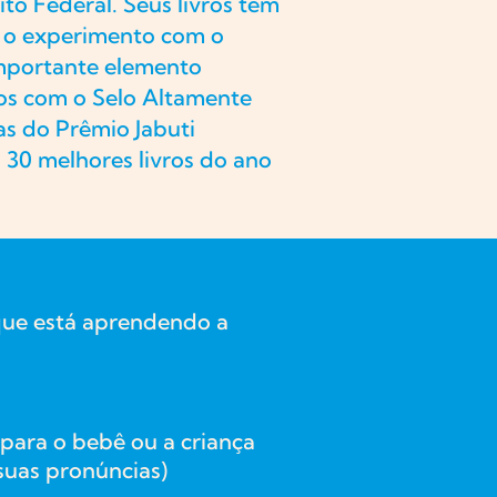
ito Federal. Seus livros têm
 e o experimento com o
importante elemento
os com o Selo Altamente
as do Prêmio Jabuti
 30 melhores livros do ano
que está aprendendo a
 para o bebê ou a criança
 suas pronúncias)