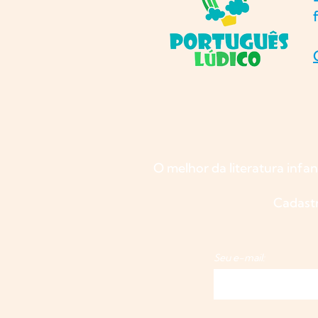
O melhor da literatura infan
Cadast
Seu e-mail: