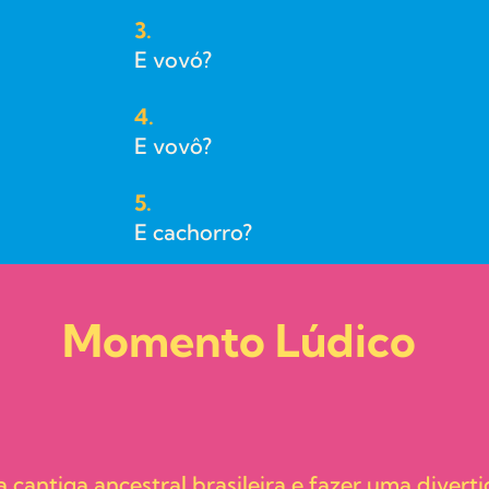
3.
E vovó?
4.
E vovô?
5.
E cachorro?
Momento Lúdico
cantiga ancestral brasileira e fazer uma divert