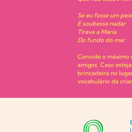
Se eu fosse um pei
E soubesse nadar
Tirava a Maria
Do fundo do mar
Convide o máximo de
amigos. Caso esteja
brincadeira no luga
vocabulário da cria