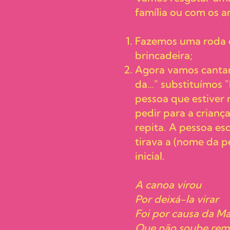
família ou com os 
Fazemos uma roda c
brincadeira;
Agora vamos cantar
da…" substituímos "
pessoa que estiver 
pedir para a crianç
repita. A pessoa es
tirava a (nome da p
inicial.
A canoa virou
Por deixá-la virar
Foi por causa da M
Que não soube rem