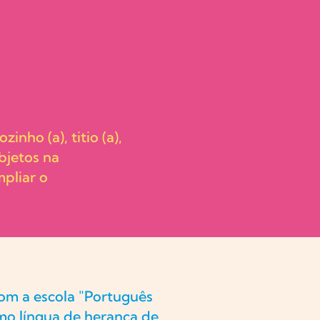
nho (a), titio (a),
bjetos na
pliar o
com a escola "Português
mo língua de herança de