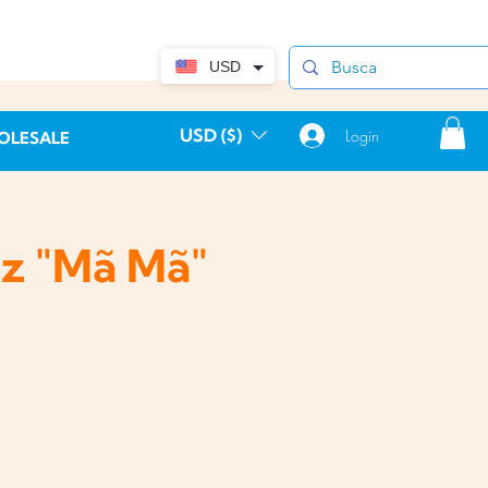
USD
USD ($)
Login
OLESALE
iz "Mã Mã"