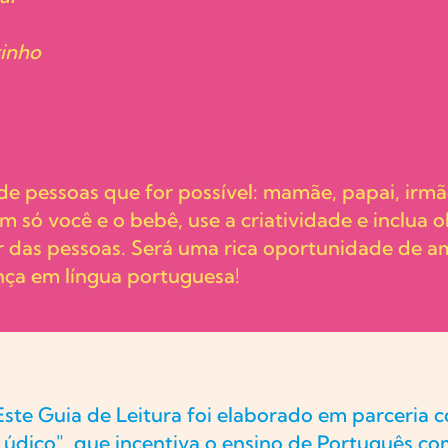
xinho
 pessoas que for possível: mamãe, papai, irmãozi
m só você e o bebê, use a criatividade e inclua o
r das pessoas. Será uma rica oportunidade de am
nça em língua portuguesa!
Este Guia de Leitura foi elaborado em parceria 
Lúdico", que incentiva o ensino de Português co