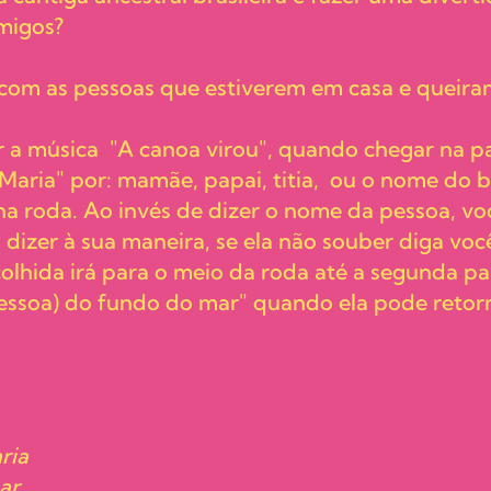
amigos?
om as pessoas que estiverem em casa e queiram
 a música "A canoa virou", quando chegar na pa
Maria" por: mamãe, papai, titia, ou o nome do 
na roda. Ao invés de dizer o nome da pessoa, v
a dizer à sua maneira, se ela não souber diga voc
colhida irá para o meio da roda até a segunda p
essoa) do fundo do mar" quando ela pode retorn
aria
ar