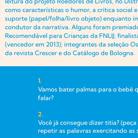
leitura do projeto Roedores de Livros, no Distr
como características o humor, a crítica social
suporte (papel/folha/livro objeto) enquanto 
condutor da narrativa. Alguns foram premiad
Recomendável para Crianças da FNLIJ; finalist
(vencedor em 2013); integrantes da seleção Os
da revista Crescer e do Catálogo de Bologna.
1.
Vamos bater palmas para o bebê 
falar?
2.
Você já consegue dizer titia? (peça
repetir as palavras exercitando as