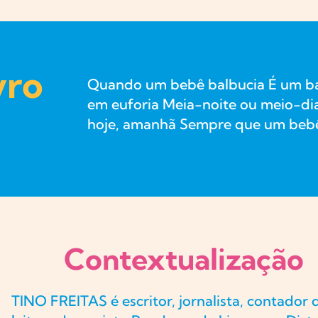
vro
Quando um bebê balbucia É um ban
em euforia Meia-noite ou meio-di
hoje, amanhã Sempre que um bebê
Contextualização
TINO FREITAS é escritor, jornalista, contador 