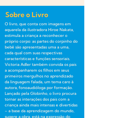
Sobre o Livro
O livro, que conta com imagens em
aquarela da ilustradora Hiroe Nakata,
estimula a criança a reconhecer o
próprio corpo: as partes do corpinho do
bebê são apresentadas uma a uma,
cada qual com suas respectivas
características e funções sensoriais.
Victoria Adler também convida os pais
a acompanharem os filhos em seus
primeiros mergulhos no aprendizado
da linguagem falada, um tema caro à
autora, fonoaudióloga por formação.
Lançado pela Globinho, o livro procura
tornar as interações dos pais com a
criança ainda mais intensas e divertidas
– a base da aprendizagem do mundo,
sugere a obra, está na expressão do