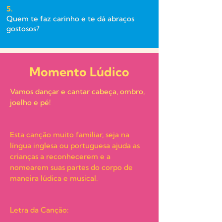
5.
Quem te faz carinho e te dá abraços
gostosos?
Momento Lúdico
Vamos dançar e cantar cabeça, ombro,
joelho e pé!
Esta canção muito familiar, seja na
língua inglesa ou portuguesa ajuda as
crianças a reconhecerem e a
nomearem suas partes do corpo de
maneira lúdica e musical.
Letra da Canção: