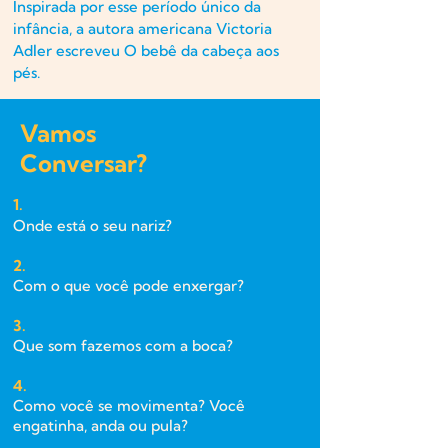
Inspirada por esse período único da
infância, a autora americana Victoria
Adler escreveu O bebê da cabeça aos
pés.
Vamos
Conversar?
1.
Onde está o seu nariz?
2.
Com o que você pode enxergar?
3.
Que som fazemos com a boca?
4.
Como você se movimenta? Você
engatinha, anda ou pula?