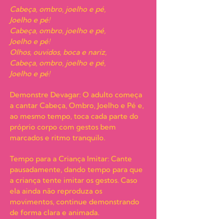
Cabeça, ombro, joelho e pé,
Joelho e pé!
Cabeça, ombro, joelho e pé,
Joelho e pé!
Olhos, ouvidos, boca e nariz,
Cabeça, ombro, joelho e pé,
Joelho e pé!
Demonstre Devagar: O adulto começa
a cantar Cabeça, Ombro, Joelho e Pé e,
ao mesmo tempo, toca cada parte do
próprio corpo com gestos bem
marcados e ritmo tranquilo.
Tempo para a Criança Imitar: Cante
pausadamente, dando tempo para que
a criança tente imitar os gestos. Caso
ela ainda não reproduza os
movimentos, continue demonstrando
de forma clara e animada.