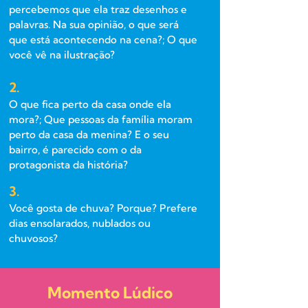
percebemos que ela traz desenhos e
palavras. Na sua opinião, o que será
que está acontecendo na cena?; O que
você vê na ilustração?
2.
O que fica perto da casa onde ela
mora?; Que pessoas da família moram
perto da casa da menina? E o seu
bairro, é parecido com o da
protagonista da história?
3.
Você gosta de chuva? Porque? Prefere
dias ensolarados, nublados ou
chuvosos?
Momento Lúdico