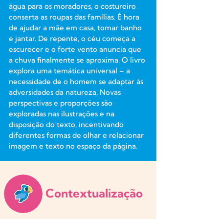
água para os moradores, o costureiro
conserta as roupas das famílias. É hora
de ajudar a mãe em casa, tomar banho
e jantar. De repente, o céu começa a
escurecer e o forte vento anuncia que
a chuva finalmente se aproxima. O livro
explora uma temática universal – a
necessidade de o homem se adaptar às
adversidades da natureza. Novas
perspectivas e proporções são
exploradas nas ilustrações e na
disposição do texto, incentivando
diferentes formas de olhar e relacionar
imagem e texto no espaço da página.
Contextualização