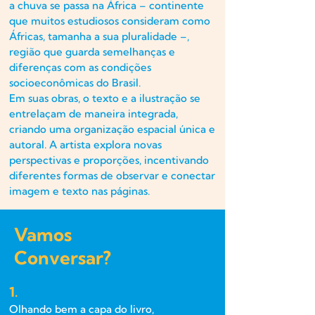
a chuva se passa na África – continente
que muitos estudiosos consideram como
Áfricas, tamanha a sua pluralidade –,
região que guarda semelhanças e
diferenças com as condições
socioeconômicas do Brasil.
Em suas obras, o texto e a ilustração se
entrelaçam de maneira integrada,
criando uma organização espacial única e
autoral. A artista explora novas
perspectivas e proporções, incentivando
diferentes formas de observar e conectar
imagem e texto nas páginas.
Vamos
Conversar?
1.
Olhando bem a capa do livro,