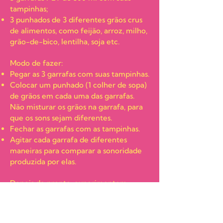
tampinhas;
3 punhados de 3 diferentes grãos crus
de alimentos, como feijão, arroz, milho,
grão-de-bico, lentilha, soja etc.
Modo de fazer:
Pegar as 3 garrafas com suas tampinhas.
Colocar um punhado (1 colher de sopa)
de grãos em cada uma das garrafas.
Não misturar os grãos na garrafa, para
que os sons sejam diferentes.
Fechar as garrafas com as tampinhas.
Agitar cada garrafa de diferentes
maneiras para comparar a sonoridade
produzida por elas.
Depois de pronto, experimentem
intensidades, tons e ritmos produzidos
quando o objeto é tocado. Dê
comandos: mais forte, mais fraco, mais