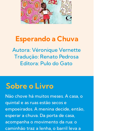
Esperando a Chuva
Autora: Véronique Vernette
Tradução: Renato Pedrosa
Editora: Pulo do Gato
Sobre o Livro
Não chove há muitos meses. A casa, o
quintal e as ruas estão secos e
empoeirados. A menina decide, então,
esperar a chuva. Da porta de casa,
acompanha o movimento da rua: o
caminhão traz a lenha, o barril leva a