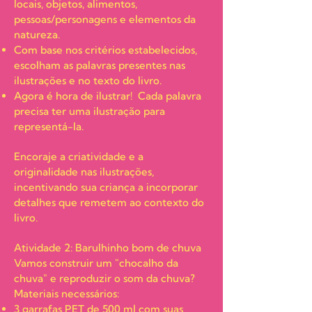
locais, objetos, alimentos,
pessoas/personagens e elementos da
natureza.
Com base nos critérios estabelecidos,
escolham as palavras presentes nas
ilustrações e no texto do livro.
Agora é hora de ilustrar! Cada palavra
precisa ter uma ilustração para
representá-la.
Encoraje a criatividade e a
originalidade nas ilustrações,
incentivando sua criança a incorporar
detalhes que remetem ao contexto do
livro.
Atividade 2: Barulhinho bom de chuva
Vamos construir um "chocalho da
chuva" e reproduzir o som da chuva?
Materiais necessários:
3 garrafas PET de 500 ml com suas