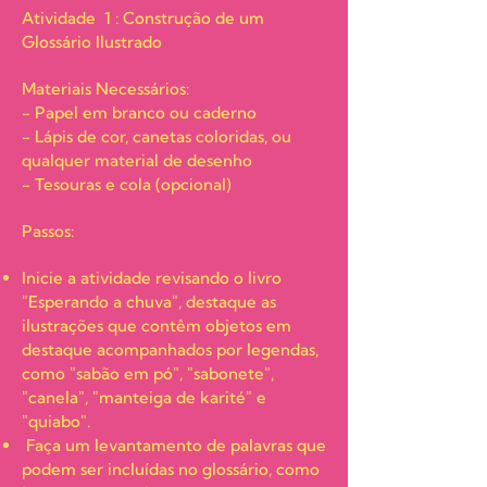
Atividade 1 : Construção de um
Glossário Ilustrado
Materiais Necessários:
- Papel em branco ou caderno
- Lápis de cor, canetas coloridas, ou
qualquer material de desenho
- Tesouras e cola (opcional)
Passos:
Inicie a atividade revisando o livro
"Esperando a chuva", destaque as
ilustrações que contêm objetos em
destaque acompanhados por legendas,
como "sabão em pó", "sabonete",
"canela", "manteiga de karité" e
"quiabo".
Faça um levantamento de palavras que
podem ser incluídas no glossário, como