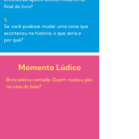
final do livro?
5.
Se você pudesse mudar uma coisa que
aconteceu na história, o que seria e
por quê?
Momento Lúdico
Brincadeira cantada: Quem roubou pão
na casa do João?