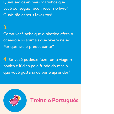
Quais são os animais marinhos que
você consegue reconhecer no livro?
Quais são os seus favoritos?
3.
Como você acha que o plástico afeta o
oceano e os animais que vivem nele?
Por que isso é preocupante?
4.
Se você pudesse fazer uma viagem
bonita e lúdica pelo fundo do mar, o
que você gostaria de ver e aprender?
Treine o Português