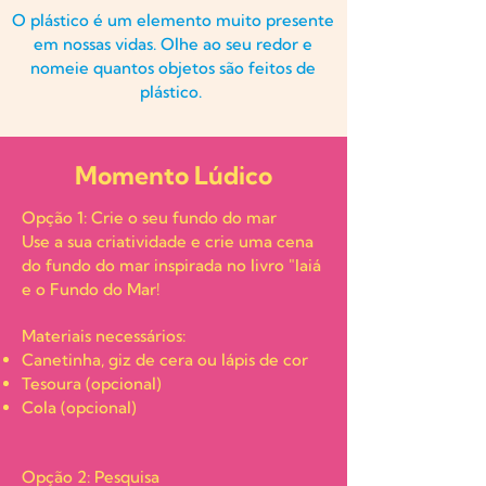
O plástico é um elemento muito presente
em nossas vidas.
Olhe ao seu redor e
nomeie quantos objetos são feitos de
plástico.
Momento Lúdico
Opção 1: Crie o seu fundo do mar
Use a sua criatividade e crie uma cena
do fundo do mar inspirada no livro "Iaiá
e o Fundo do Mar!
Materiais necessários:
Canetinha, giz de cera ou lápis de cor
Tesoura (opcional)
Cola (opcional)
Opção 2: Pesquisa