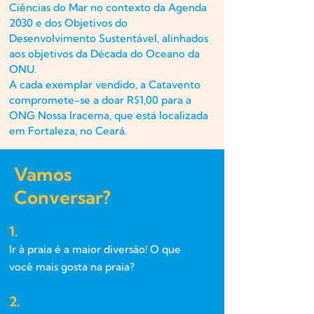
Ciências do Mar no contexto da Agenda
2030 e dos Objetivos do
Desenvolvimento Sustentável, alinhados
aos objetivos da Década do Oceano da
ONU.
A cada exemplar vendido, a Catavento
compromete-se a doar R$1,00 para a
ONG Nossa Iracema, que está localizada
em Fortaleza, no Ceará.
Vamos
Conversar?
1.
Ir à praia é a maior diversão! O que
você mais gosta na praia?
2.