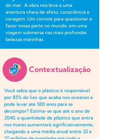
do mar. A obra nos leva a uma
aventura cheia de afeto, consciência e
coragem. Um convite para questionar e
fazer nossa parte no mundo, em uma
viagem submersa nas mais profundas
belezas marinhas.
Contextualização
Você sabia que o plástico é responsável
por 85% do lixo que acaba nos oceanos e
pode levar até 500 anos para se
decompor? Estima-se que até o ano de
2040, a quantidade de plástico que entra
nos mares aumentará significativamente,
chegando a uma média anual entre 23 e
37 milhões de toneladas em todo o