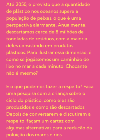
Até 2050, é previsto que a quantidade
de plástico nos oceanos supere a
população de peixes, o que é uma
perspectiva alarmante. Anualmente,
descartamos cerca de 8 milhões de
toneladas de resíduos, com a maioria
deles consistindo em produtos
plásticos. Para ilustrar essa dimensão, é
como se jogássemos um caminhão de
lixo no mar a cada minuto. Chocante
não é mesmo?
E o que podemos fazer a respeito? Faça
uma pesquisa com a criança sobre o
ciclo do plástico, como eles são
produzidos e como são descartados.
Depois de conversarem e discutirem a
respeito, façam um cartaz com
algumas alternativas para a redução da
poluição dos mares e rios.