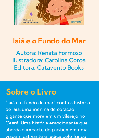
Iaiá e o Fundo do Mar
Autora: Renata Formoso
Ilustradora: Carolina Coroa
Editora: Catavento Books
Sobre o Livro
"Iaiá e o fundo do mar" conta a história
de Iaiá, uma menina de coração
gigante que mora em um vilarejo no
Ceará. Uma história emocionante que
aborda o impacto do plástico em uma
viagem cativante e lúdica pelo fundo