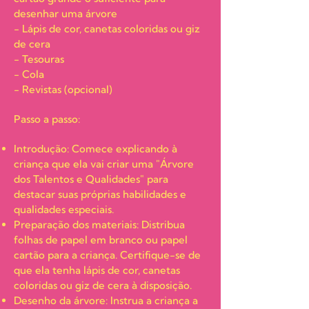
desenhar uma árvore
- Lápis de cor, canetas coloridas ou giz
de cera
- Tesouras
- Cola
- Revistas (opcional)
Passo a passo:
Introdução: Comece explicando à
criança que ela vai criar uma "Árvore
dos Talentos e Qualidades" para
destacar suas próprias habilidades e
qualidades especiais.
Preparação dos materiais: Distribua
folhas de papel em branco ou papel
cartão para a criança. Certifique-se de
que ela tenha lápis de cor, canetas
coloridas ou giz de cera à disposição.
Desenho da árvore: Instrua a criança a