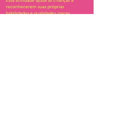
Essa atividade ajuda as crianças a
reconhecerem suas próprias
habilidades e qualidades únicas,
promovendo a autoestima e a
valorização da diversidade de talentos
que cada pessoa possui.
Este Guia de Leitura foi elaborado em
parceria com a escola "Português Lúdico",
que incentiva o ensino de Português como
Língua de Herança de forma lúdica e
online em qualquer lugar do mundo.