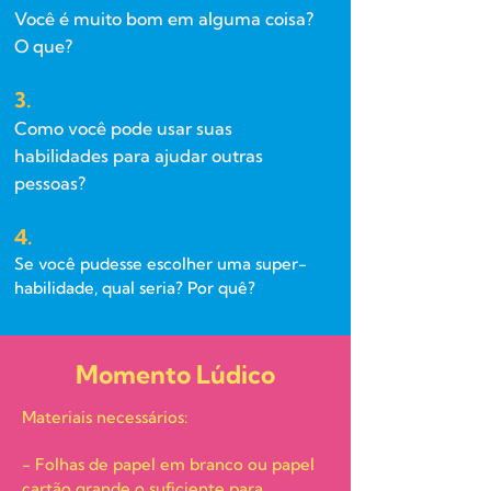
Você é muito bom em alguma coisa?
O que?
3.
Como você pode usar suas
habilidades para ajudar outras
pessoas?
4.
Se você pudesse escolher uma super-
habilidade, qual seria? Por quê?
Momento Lúdico
Materiais necessários:
- Folhas de papel em branco ou papel
cartão grande o suficiente para