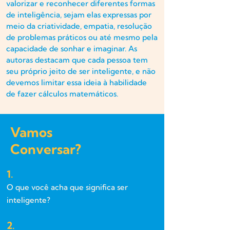
valorizar e reconhecer diferentes formas
de inteligência, sejam elas expressas por
meio da criatividade, empatia, resolução
de problemas práticos ou até mesmo pela
capacidade de sonhar e imaginar. As
autoras destacam que cada pessoa tem
seu próprio jeito de ser inteligente, e não
devemos limitar essa ideia à habilidade
de fazer cálculos matemáticos.
Vamos
Conversar?
1.
O que você acha que significa ser
inteligente?
2.