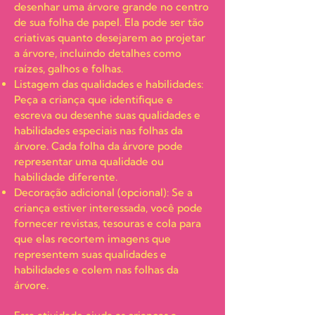
desenhar uma árvore grande no centro
de sua folha de papel. Ela pode ser tão
criativas quanto desejarem ao projetar
a árvore, incluindo detalhes como
raízes, galhos e folhas.
Listagem das qualidades e habilidades:
Peça a criança que identifique e
escreva ou desenhe suas qualidades e
habilidades especiais nas folhas da
árvore. Cada folha da árvore pode
representar uma qualidade ou
habilidade diferente.
Decoração adicional (opcional): Se a
criança estiver interessada, você pode
fornecer revistas, tesouras e cola para
que elas recortem imagens que
representem suas qualidades e
habilidades e colem nas folhas da
árvore.