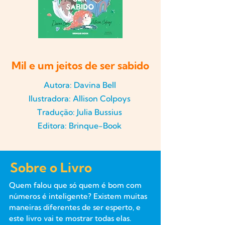
Mil e um jeitos de ser sabido
Autora: Davina Bell
Ilustradora: Allison Colpoys
Tradução: Julia Bussius
Editora: Brinque-Book
Sobre o Livro
Quem falou que só quem é bom com
números é inteligente? Existem muitas
maneiras diferentes de ser esperto, e
este livro vai te mostrar todas elas.