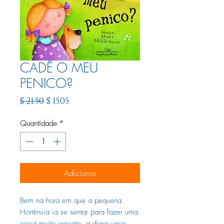
CADÊ O MEU
PENICO?
Preço
Preço
$ 21.50
$ 15.05
normal
promocional
Quantidade
*
Adicionar
Bem na hora em que a pequena
Hortênsia ia se sentar para fazer uma
coisa muito urgente, a dona vaca