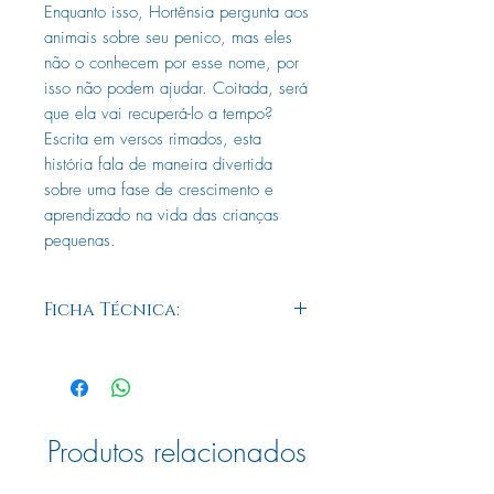
Enquanto isso, Hortênsia pergunta aos
animais sobre seu penico, mas eles
não o conhecem por esse nome, por
isso não podem ajudar. Coitada, será
que ela vai recuperá-lo a tempo?
Escrita em versos rimados, esta
história fala de maneira divertida
sobre uma fase de crescimento e
aprendizado na vida das crianças
pequenas.
Ficha Técnica:
Autor: Mij Kelly
Ilustrador: Mary McQuillan
Título original: Have you seen my potty?
Tradução: Eduardo Brandão
Páginas: 40
Produtos relacionados
Formato: 23.00 X 23.50 cm
Peso: 0.196 kg