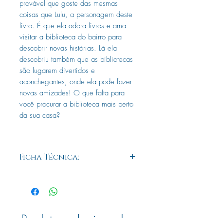
provável que goste das mesmas
coisas que Lulu, a personagem deste
livro. É que ela adora livros e ama
visitar a biblioteca do bairro para
descobrir novas histórias. Lá ela
descobriu também que as bibliotecas
são lugarem divertidos e
aconchegantes, onde ela pode fazer
novas amizades! O que falta para
você procurar a biblioteca mais perto
da sua casa?
Ficha Técnica:
Código:
2369
Edição:
1
Páginas:
28
ISBN:
978-85-347-0478-6
Idioma:
Português