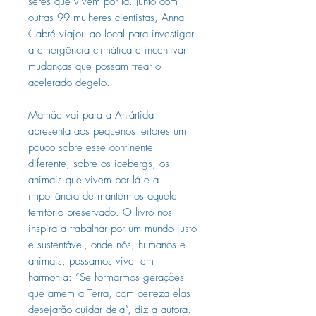
seres que vivem por lá. Junto com
outras 99 mulheres cientistas, Anna
Cabré viajou ao local para investigar
a emergência climática e incentivar
mudanças que possam frear o
acelerado degelo.
Mamãe vai para a Antártida
apresenta aos pequenos leitores um
pouco sobre esse continente
diferente, sobre os icebergs, os
animais que vivem por lá e a
importância de mantermos aquele
território preservado. O livro nos
inspira a trabalhar por um mundo justo
e sustentável, onde nós, humanos e
animais, possamos viver em
harmonia: “Se formarmos gerações
que amem a Terra, com certeza elas
desejarão cuidar dela”, diz a autora.