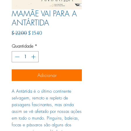
MAMÃE VAI PARA A
ANTÁRTIDA
Preço
Preço
$ 22.00
$ 15.40
normal
promocional
Quantidade
*
Adicionar
A Antártida é o último continente
selvagem, remoto e repleto de
paisagens fascinantes, mas ainda
assim se vê afetado por nossas ações
em todo o mundo. Pinguins, baleias,
focas e pássaros são alguns dos