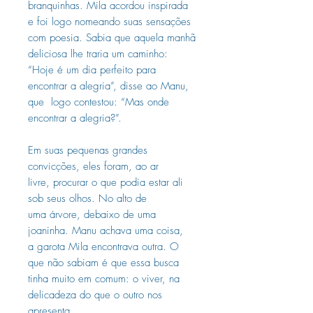
branquinhas. Mila acordou inspirada
e foi logo nomeando suas sensações
com poesia. Sabia que aquela manhã
deliciosa lhe traria um caminho:
“Hoje é um dia perfeito para
encontrar a alegria”, disse ao Manu,
que logo contestou: “Mas onde
encontrar a alegria?”.
Em suas pequenas grandes
convicções, eles foram, ao ar
livre, procurar o que podia estar ali
sob seus olhos. No alto de
uma árvore, debaixo de uma
joaninha. Manu achava uma coisa,
a garota Mila encontrava outra. O
que não sabiam é que essa busca
tinha muito em comum: o viver, na
delicadeza do que o outro nos
apresenta.