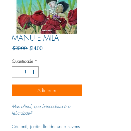
MANU E MILA
Preço
Preço
 $20.00 
$14.00
normal
promocional
Quantidade
*
Adicionar
Mas afinal, que brincadeira é a
felicidade?
Céu anil, jardim florido, sol e nuvens