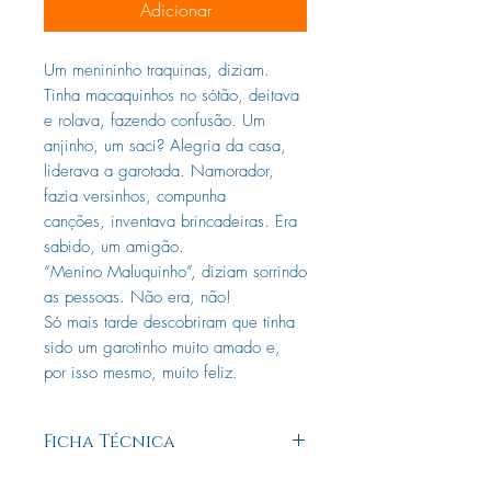
Adicionar
Um menininho traquinas, diziam.
Tinha macaquinhos no sótão, deitava
e rolava, fazendo confusão. Um
anjinho, um saci? Alegria da casa,
liderava a garotada. Namorador,
fazia versinhos, compunha
canções, inventava brincadeiras. Era
sabido, um amigão.
“Menino Maluquinho”, diziam sorrindo
as pessoas. Não era, não!
Só mais tarde descobriram que tinha
sido um garotinho muito amado e,
por isso mesmo, muito feliz.
Ficha Técnica
Temas principais
infância e amizade