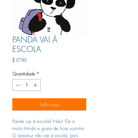
PANDA VAI À
ESCOLA
Preço
$ 17.50
Quantidade
*
Adicionar
Panda vai à escola? Não! Ele é
muito tímido e gosta de ficar sozinho.
O avestruz não vai à escola, pois