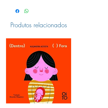
Ano da edição
2008
Autor
Ehrlich,
Fred
Produtos relacionados
Ilustrador
Bolam,
Emily
Tradutor
-
ISBN
978-85-
88948-
87-7
Formato: (largura x
20,0 x
altura x profundidade)
20,0 x
0,2
Peso
100g
Número de Páginas:
24