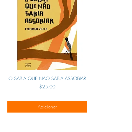
Coleção: Não se aplica
Linha Editorial: Ciranda na Escola -
Literatura infantojuvenil
Faixa Etária: + 6 anos
Assuntos (tags): Família, Avós,
lembranças
BISAC: Literatura Infantil / Literatura
Infantil / Família
Linha de Produto: Literatura infantil
Encadernação: Brochura
O SABIÁ QUE NÃO SABIA ASSOBIAR
Preço
$25.00
Adicionar
O melhor da literatura infantil em