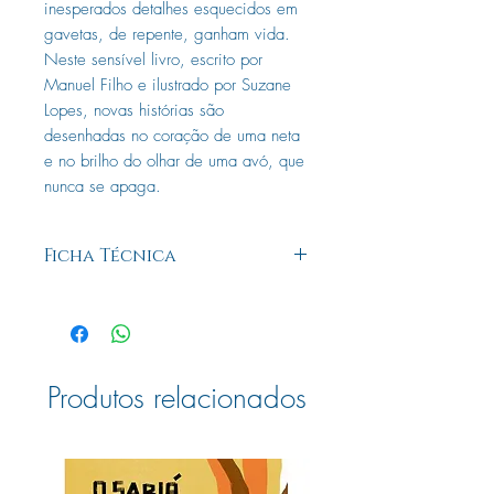
inesperados detalhes esquecidos em
gavetas, de repente, ganham vida.
Neste sensível livro, escrito por
Manuel Filho e ilustrado por Suzane
Lopes, novas histórias são
desenhadas no coração de uma neta
e no brilho do olhar de uma avó, que
nunca se apaga.
Ficha Técnica
Editora: Ciranda na Escola
Edição: 1, 2023
Autor: Manuel Filho
Ilustrador: Suzane Lopes
Idioma: Português
Produtos relacionados
Páginas: 32
Dimensões: L 24.00 x A 24.00 x E
0.40
ISBN: 9786553841987