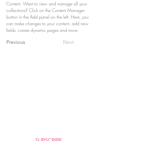
Content. Want to view and manage all your 
collections? Click on the Content Manager 
button in the Add panel on the left. Here, you 
can make changes to your content, add new 
fields, create dynamic pages and more.
Previous
Next
O melhor da literatura infantil em
português agora disponível no exterior,
com envio para mais de 50 países !
Cadastre-se e receba as novidades da
CATAVENTO no seu e-mail.
Seu e-mail:
SUBSCRIBE