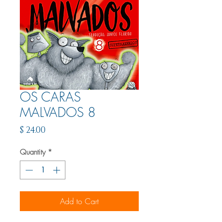
OS CARAS
MALVADOS 8
Price
$ 24.00
Quantity
*
Add to Cart