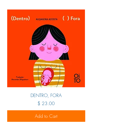
DENTRO, FORA
Price
$ 23.00
Add to Cart