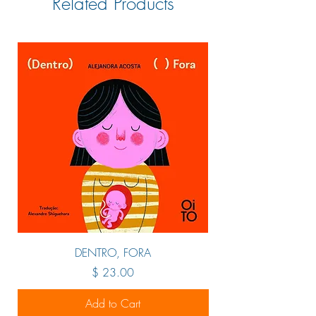
Related Products
DENTRO, FORA
Price
$ 23.00
Add to Cart