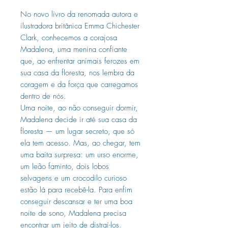
No novo livro da renomada autora e
ilustradora britânica Emma Chichester
Clark, conhecemos a corajosa
Madalena, uma menina confiante
que, ao enfrentar animais ferozes em
sua casa da floresta, nos lembra da
coragem e da força que carregamos
dentro de nós.
Uma noite, ao não conseguir dormir,
Madalena decide ir até sua casa da
floresta — um lugar secreto, que só
ela tem acesso. Mas, ao chegar, tem
uma baita surpresa: um urso enorme,
um leão faminto, dois lobos
selvagens e um crocodilo curioso
estão lá para recebê-la. Para enfim
conseguir descansar e ter uma boa
noite de sono, Madalena precisa
encontrar um jeito de distraí-los.